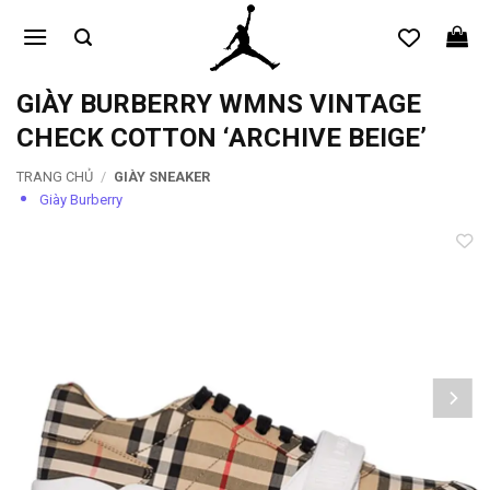
Bỏ
qua
nội
dung
GIÀY BURBERRY WMNS VINTAGE
CHECK COTTON ‘ARCHIVE BEIGE’
TRANG CHỦ
/
GIÀY SNEAKER
Giày Burberry
Add to
wishlist