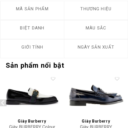
MÃ SẢN PHẨM
THƯƠNG HIỆU
BIỆT DANH
MÀU SẮC
GIỚI TÍNH
NGÀY SẢN XUẤT
Sản phẩm nổi bật
Add to
Add to
wishlist
wishlist
Giày Burberry
Giày Burberry
Giày BURBERRY Colour
Giày BURBERRY