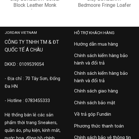
Block Leather Monk
Bedmoore Fringe Loafer
Strap Loafers 4075729
4076159
13,900,000
15,900,000
JORDAN VIETNAM
HỖ TRỢ KHÁCH HÀNG
CÔNG TY TNHH TM & ĐT
Hướng dẫn mua hàng
QUỐC TẾ Á CHÂU
Chính sách kiểm hàng bảo
hành và đổi trả
DKKD : 0109539054
Chính sách kiểm hàng bảo
- Địa chỉ : 70 Tây Sơn, Đống
hành và đổi trả
Đa HN
Chính sách giao hàng
- Hotline : 0783455333
Chính sách bảo mật
Về trả góp Fundiin
Hệ thống bán lẻ các sản
phẩm thời trang Sneakers,
Phương thức thanh toán
quần áo, phụ kiện, kính mắt,
Chính sách bảo vệ thông tin
nước hoa, đồng hồ chính