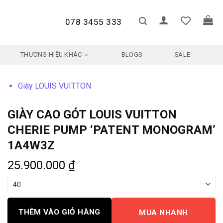
078 3455 333
THƯƠNG HIỆU KHÁC
BLOGS
SALE
Giày LOUIS VUITTON
GIÀY CAO GÓT LOUIS VUITTON
CHERIE PUMP ‘PATENT MONOGRAM’
1A4W3Z
25.900.000
₫
THÊM VÀO GIỎ HÀNG
MUA NHANH