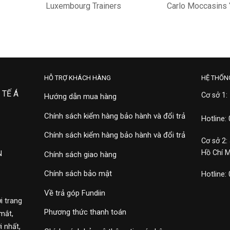
Luxembourg Trainers
Carlo Moccasins ‘
1A8QE9
1A8F6Z
35,900,000
27,900,000
HỖ TRỢ KHÁCH HÀNG
HỆ THỐN
 TẾ Á
Cơ sở 1:
Hướng dẫn mua hàng
Chính sách kiểm hàng bảo hành và đổi trả
Hotline:
Chính sách kiểm hàng bảo hành và đổi trả
Cơ sở 2:
Hồ Chí 
N
Chính sách giao hàng
Chính sách bảo mật
Hotline:
Về trả góp Fundiin
i trang
Phương thức thanh toán
mắt,
 nhất,