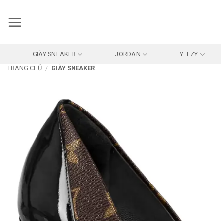
Bỏ
qua
nội
dung
GIÀY SNEAKER
JORDAN
YEEZY
TRANG CHỦ
/
GIÀY SNEAKER