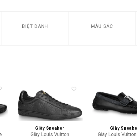
BIỆT DANH
MÀU SẮC
to
Add to
ist
wishlist
Giày Sneaker
Giày Sneake
e
Giày Louis Vuitton
Giày Louis Vuitto