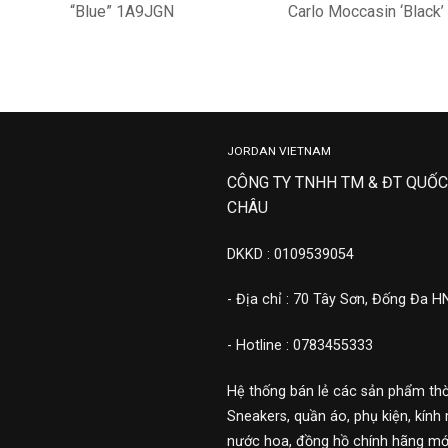
“Blue” 1A9JGN
Carlo Moccasin ‘Black’
1A3K2F
31,000,000
28,900,000
JORDAN VIETNAM
CÔNG TY TNHH TM & ĐT QUỐC
CHÂU
DKKD : 0109539054
- Địa chỉ : 70 Tây Sơn, Đống Đa H
- Hotline : 0783455333
Hệ thống bán lẻ các sản phẩm thờ
Sneakers, quần áo, phụ kiện, kính 
nước hoa, đồng hồ chính hãng mới