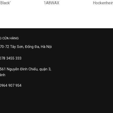
Black’
1A8WAX
Hockenhei
Damier Grap
42,500,000
24,90
1A4
G CỬA HÀNG
 70-72 Tây Sơn, Đống Đa, Hà Nội
 078 3455 333
 561 Nguyễn Đình Chiểu, quận 3,
Minh
 0964 907 954