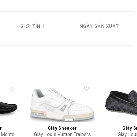
GIỚI TÍNH
NGÀY SẢN XUẤT
Add to
Add to
wishlist
wishlist
r
Giày Sneaker
Giày S
n Monte
Giày Louis Vuitton Trainers
Giày Loui