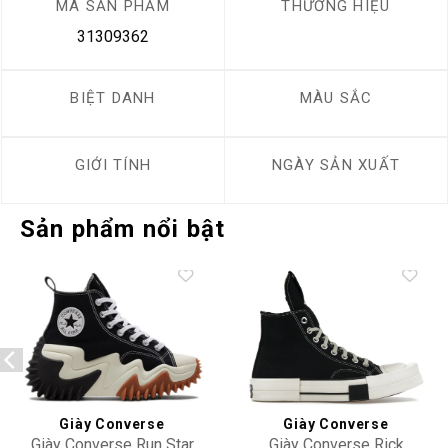
MÃ SẢN PHẨM
THƯƠNG HIỆU
31309362
BIỆT DANH
MÀU SẮC
GIỚI TÍNH
NGÀY SẢN XUẤT
Sản phẩm nổi bật
Add to
Add to
wishlist
wishlist
Giày Converse
Giày Converse
Giày Converse Run Star
Giày Converse Rick