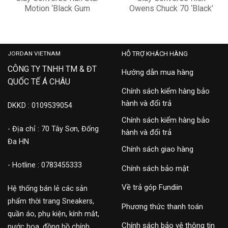
Motion ‘Black Gum
Owens Chuck 70 ‘Black’
Honey’ 171545C
172344C
2,900,000
10,900,000
JORDAN VIETNAM
HỖ TRỢ KHÁCH HÀNG
CÔNG TY TNHH TM & ĐT
Hướng dẫn mua hàng
QUỐC TẾ Á CHÂU
Chính sách kiểm hàng bảo
hành và đổi trả
DKKD : 0109539054
Chính sách kiểm hàng bảo
- Địa chỉ : 70 Tây Sơn, Đống
hành và đổi trả
Đa HN
Chính sách giao hàng
- Hotline : 0783455333
Chính sách bảo mật
Về trả góp Fundiin
Hệ thống bán lẻ các sản
phẩm thời trang Sneakers,
Phương thức thanh toán
quần áo, phụ kiện, kính mắt,
Chính sách bảo vệ thông tin
nước hoa, đồng hồ chính