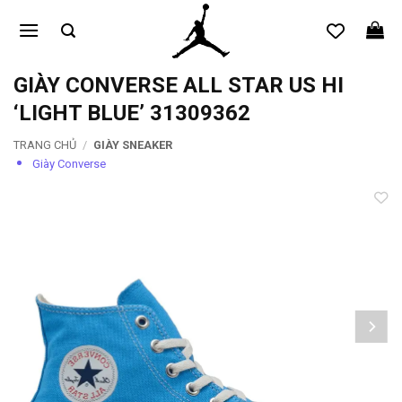
Bỏ
qua
nội
dung
GIÀY CONVERSE ALL STAR US HI
‘LIGHT BLUE’ 31309362
TRANG CHỦ
/
GIÀY SNEAKER
Giày Converse
Add to
wishlist