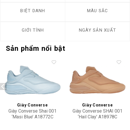
BIỆT DANH
MÀU SẮC
GIỚI TÍNH
NGÀY SẢN XUẤT
Sản phẩm nổi bật
Add to
Add to
wishlist
wishlist
Giày Converse
Giày Converse
Giày Converse Shai 001
Giày Converse SHAI 001
‘Masi Blue’ A18772C
‘Hail Clay’ A18978C
7,900,000
7,500,000