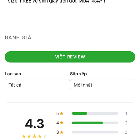
size. FREE vệ sinh giày trọn đời. MUA NGAY !
ĐÁNH GIÁ
VIẾT REVIEW
Lọc sao
Sắp xếp
5
1
4.3
4
2
3
0
★
★
★
★
☆