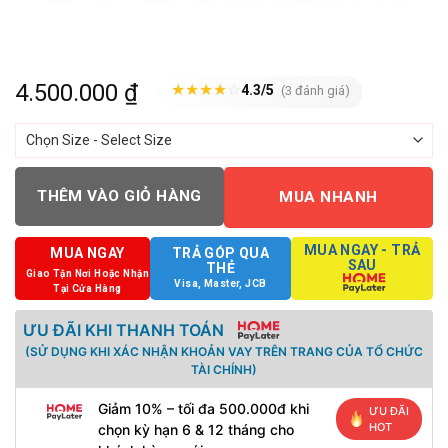
4.500.000
₫
★
★
★
★
☆
4.3/5
(3 đánh giá)
THÊM VÀO GIỎ HÀNG
MUA NHANH
MUA NGAY - TRẢ
MUA NGAY
TRẢ GÓP QUA
SAU
THẺ
Giao Tận Nơi Hoặc Nhận
Visa, Master, JCB
Tại Cửa Hàng
ƯU ĐÃI KHI THANH TOÁN
(SỬ DỤNG KHI XÁC NHẬN KHOẢN VAY TRÊN TRANG CỦA TỔ CHỨC
TÀI CHÍNH)
Giảm 10% – tối đa 500.000đ khi
ƯU ĐÃI
HOT
chọn kỳ hạn 6 & 12 tháng cho