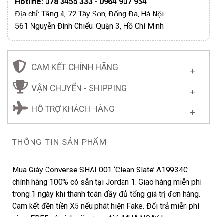
Hotline: 078 3455 333 - 0964 907 954
Địa chỉ: Tầng 4, 72 Tây Sơn, Đống Đa, Hà Nội
561 Nguyễn Đình Chiểu, Quận 3, Hồ Chí Minh
CAM KẾT CHÍNH HÃNG
VẬN CHUYỂN - SHIPPING
HỖ TRỢ KHÁCH HÀNG
THÔNG TIN SẢN PHẨM
Mua Giày Converse SHAI 001 ‘Clean Slate’ A19934C
chính hãng 100% có sẵn tại Jordan 1. Giao hàng miễn phí
trong 1 ngày khi thanh toán đầy đủ tổng giá trị đơn hàng.
Cam kết đền tiền X5 nếu phát hiện Fake. Đổi trả miễn phí