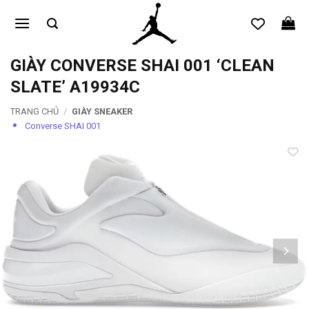
Bỏ
qua
nội
dung
GIÀY CONVERSE SHAI 001 ‘CLEAN
SLATE’ A19934C
TRANG CHỦ
/
GIÀY SNEAKER
Converse SHAI 001
Add to
wishlist