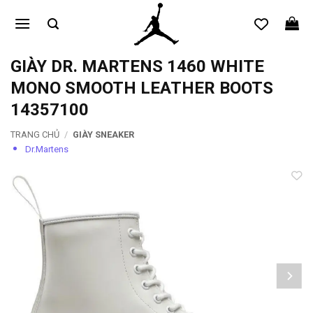
Bỏ
qua
nội
dung
GIÀY DR. MARTENS 1460 WHITE
MONO SMOOTH LEATHER BOOTS
14357100
TRANG CHỦ
/
GIÀY SNEAKER
Dr.Martens
Add to
wishlist