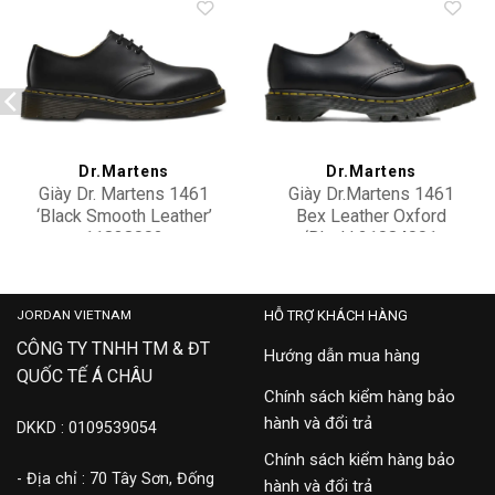
Add to
Add to
wishlist
wishlist
Dr.Martens
Dr.Martens
Giày Dr. Martens 1461
Giày Dr.Martens 1461
‘Black Smooth Leather’
Bex Leather Oxford
11838002
‘Black’ 21084001
4,100,000
4,900,000
JORDAN VIETNAM
HỖ TRỢ KHÁCH HÀNG
CÔNG TY TNHH TM & ĐT
Hướng dẫn mua hàng
QUỐC TẾ Á CHÂU
Chính sách kiểm hàng bảo
hành và đổi trả
DKKD : 0109539054
Chính sách kiểm hàng bảo
- Địa chỉ : 70 Tây Sơn, Đống
hành và đổi trả