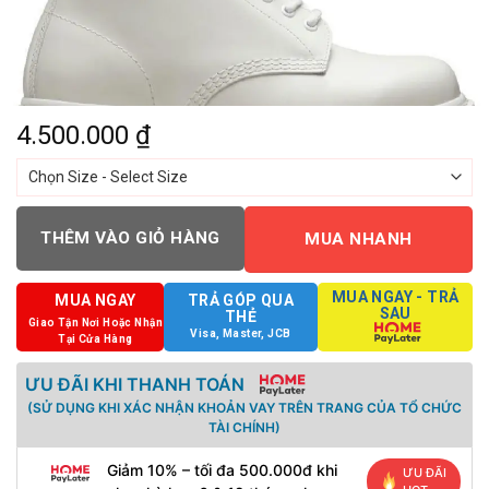
4.500.000
₫
THÊM VÀO GIỎ HÀNG
MUA NHANH
MUA NGAY - TRẢ
MUA NGAY
TRẢ GÓP QUA
SAU
THẺ
Giao Tận Nơi Hoặc Nhận
Visa, Master, JCB
Tại Cửa Hàng
ƯU ĐÃI KHI THANH TOÁN
(SỬ DỤNG KHI XÁC NHẬN KHOẢN VAY TRÊN TRANG CỦA TỔ CHỨC
TÀI CHÍNH)
Giảm 10% – tối đa 500.000đ khi
ƯU ĐÃI