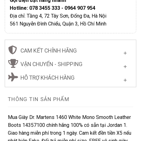
Gọi điện đặt hàng nhanh
Hotline: 078 3455 333 - 0964 907 954
Địa chỉ: Tầng 4, 72 Tây Sơn, Đống Đa, Hà Nội
561 Nguyễn Đình Chiểu, Quận 3, Hồ Chí Minh
CAM KẾT CHÍNH HÃNG
VẬN CHUYỂN - SHIPPING
HỖ TRỢ KHÁCH HÀNG
THÔNG TIN SẢN PHẨM
Mua Giày Dr. Martens 1460 White Mono Smooth Leather
Boots 14357100 chính hãng 100% có sẵn tại Jordan 1.
Giao hàng miễn phí trong 1 ngày. Cam kết đền tiền X5 nếu
phát hiện Fake. Đổi trả miễn phí size. FREE vệ sinh giày