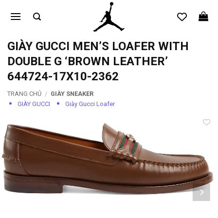
Bỏ
qua
nội
dung
GIÀY GUCCI MEN’S LOAFER WITH
DOUBLE G ‘BROWN LEATHER’
‎‎644724-17X10-2362
TRANG CHỦ
/
GIÀY SNEAKER
GIÀY GUCCI
Giày Gucci Loafer
Add to
wishlist