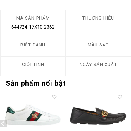
MÃ SẢN PHẨM
THƯƠNG HIỆU
644724-17X10-2362
BIỆT DANH
MÀU SẮC
GIỚI TÍNH
NGÀY SẢN XUẤT
Sản phẩm nổi bật
Add to
Add to
wishlist
wishlist