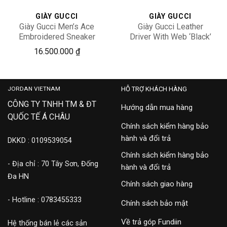
GIÀY GUCCI
GIÀY GUCCI
Giày Gucci Men’s Ace
Giày Gucci Leather
Embroidered Sneaker
Driver With Web ‘Black’
‎429446-02JP0-9064
450891-DTM10-1060
16,900,000
16.500.000
₫
JORDAN VIETNAM
HỖ TRỢ KHÁCH HÀNG
CÔNG TY TNHH TM & ĐT
Hướng dẫn mua hàng
QUỐC TẾ Á CHÂU
Chính sách kiểm hàng bảo
hành và đổi trả
DKKD : 0109539054
Chính sách kiểm hàng bảo
- Địa chỉ : 70 Tây Sơn, Đống
hành và đổi trả
Đa HN
Chính sách giao hàng
- Hotline : 0783455333
Chính sách bảo mật
Về trả góp Fundiin
Hệ thống bán lẻ các sản