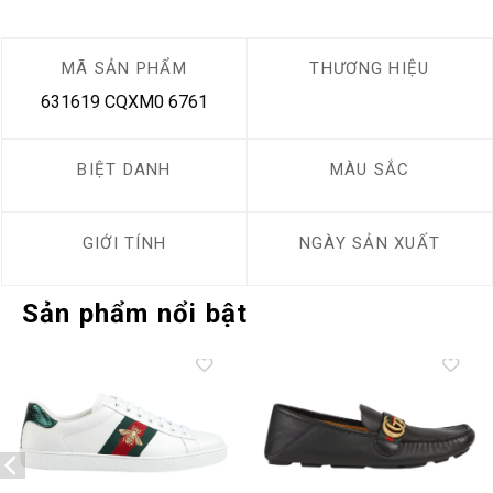
MÃ SẢN PHẨM
THƯƠNG HIỆU
631619 CQXM0 6761
BIỆT DANH
MÀU SẮC
GIỚI TÍNH
NGÀY SẢN XUẤT
Sản phẩm nổi bật
Add to
Add to
wishlist
wishlist