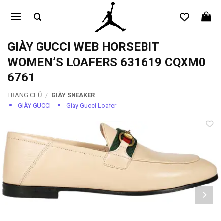
Bỏ
qua
nội
dung
GIÀY GUCCI WEB HORSEBIT
WOMEN’S LOAFERS 631619 CQXM0
6761
TRANG CHỦ
/
GIÀY SNEAKER
GIÀY GUCCI
Giày Gucci Loafer
Add to
wishlist