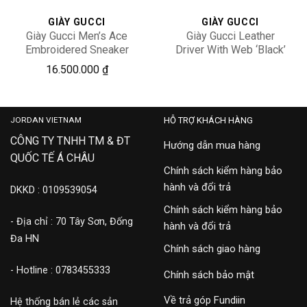
GIÀY GUCCI
GIÀY GUCCI
Giày Gucci Men’s Ace
Giày Gucci Leather
Embroidered Sneaker
Driver With Web ‘Black’
‎429446-02JP0-9064
450891-DTM10-1060
16,900,000
16.500.000
₫
JORDAN VIETNAM
HỖ TRỢ KHÁCH HÀNG
CÔNG TY TNHH TM & ĐT
Hướng dẫn mua hàng
QUỐC TẾ Á CHÂU
Chính sách kiểm hàng bảo
hành và đổi trả
DKKD : 0109539054
Chính sách kiểm hàng bảo
- Địa chỉ : 70 Tây Sơn, Đống
hành và đổi trả
Đa HN
Chính sách giao hàng
- Hotline : 0783455333
Chính sách bảo mật
Về trả góp Fundiin
Hệ thống bán lẻ các sản