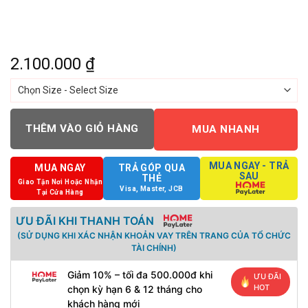
2.100.000
₫
THÊM VÀO GIỎ HÀNG
MUA NHANH
MUA NGAY - TRẢ
MUA NGAY
TRẢ GÓP QUA
SAU
THẺ
Giao Tận Nơi Hoặc Nhận
Visa, Master, JCB
Tại Cửa Hàng
ƯU ĐÃI KHI THANH TOÁN
(SỬ DỤNG KHI XÁC NHẬN KHOẢN VAY TRÊN TRANG CỦA TỔ CHỨC
TÀI CHÍNH)
Giảm 10% – tối đa 500.000đ khi
ƯU ĐÃI
HOT
chọn kỳ hạn 6 & 12 tháng cho
khách hàng mới