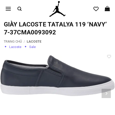
Bỏ
qua
nội
dung
GIÀY LACOSTE TATALYA 119 ‘NAVY’
7-37CMA0093092
TRANG CHỦ
/
LACOSTE
Lacoste
Sale
Add to
wishlist