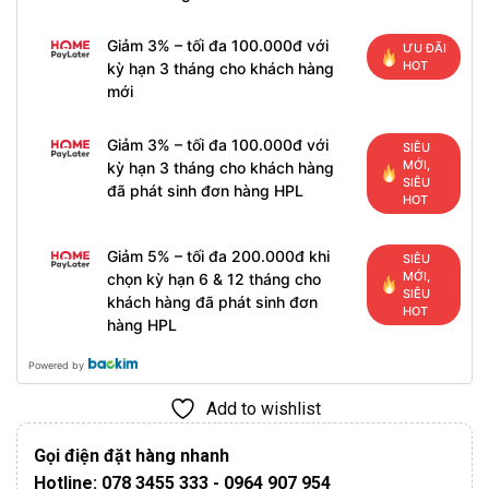
Giảm 3% – tối đa 100.000đ với
ƯU ĐÃI
HOT
kỳ hạn 3 tháng cho khách hàng
mới
Giảm 3% – tối đa 100.000đ với
SIÊU
MỚI,
kỳ hạn 3 tháng cho khách hàng
SIÊU
đã phát sinh đơn hàng HPL
HOT
Giảm 5% – tối đa 200.000đ khi
SIÊU
MỚI,
chọn kỳ hạn 6 & 12 tháng cho
SIÊU
khách hàng đã phát sinh đơn
HOT
hàng HPL
Powered by
Add to wishlist
Gọi điện đặt hàng nhanh
Hotline: 078 3455 333 - 0964 907 954