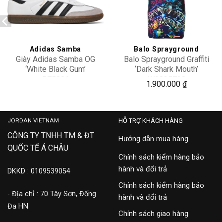
Add to
Add to
wishlist
wishlist
Adidas Samba
Balo Sprayground
Giày Adidas Samba OG
Balo Sprayground Graffiti
‘White Black Gum’
‘Dark Shark Mouth’
B75806
W0835728
2,400,000
1.900.000
₫
JORDAN VIETNAM
HỖ TRỢ KHÁCH HÀNG
CÔNG TY TNHH TM & ĐT
Hướng dẫn mua hàng
QUỐC TẾ Á CHÂU
Chính sách kiểm hàng bảo
hành và đổi trả
DKKD : 0109539054
Chính sách kiểm hàng bảo
- Địa chỉ : 70 Tây Sơn, Đống
hành và đổi trả
Đa HN
Chính sách giao hàng