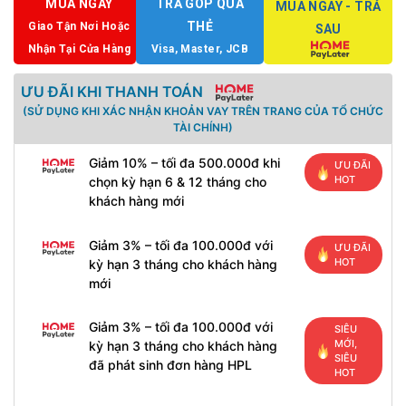
MUA NGAY
TRẢ GÓP QUA
MUA NGAY - TRẢ
THẺ
Giao Tận Nơi Hoặc
SAU
Nhận Tại Cửa Hàng
Visa, Master, JCB
ƯU ĐÃI KHI THANH TOÁN
(SỬ DỤNG KHI XÁC NHẬN KHOẢN VAY TRÊN TRANG CỦA TỔ CHỨC
TÀI CHÍNH)
Giảm 10% – tối đa 500.000đ khi
ƯU ĐÃI
HOT
chọn kỳ hạn 6 & 12 tháng cho
khách hàng mới
Giảm 3% – tối đa 100.000đ với
ƯU ĐÃI
HOT
kỳ hạn 3 tháng cho khách hàng
mới
Giảm 3% – tối đa 100.000đ với
SIÊU
MỚI,
kỳ hạn 3 tháng cho khách hàng
SIÊU
đã phát sinh đơn hàng HPL
HOT