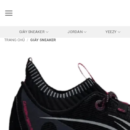
Bỏ
qua
nội
dung
GIÀY SNEAKER
JORDAN
YEEZY
TRANG CHỦ
/
GIÀY SNEAKER