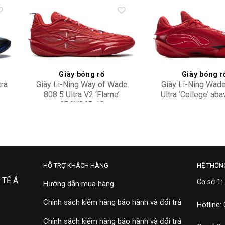
to
Add to
ist
wishlist
Giày bóng rổ
Giày bóng r
tra
Giày Li-Ning Way of Wade
Giày Li-Ning Wad
808 5 Ultra V2 ‘Flame’
Ultra ‘College’ ab
ABAV045-12
4,900,000
9,500,000
HỖ TRỢ KHÁCH HÀNG
HỆ THỐN
 TẾ Á
Cơ sở 1:
Hướng dẫn mua hàng
Chính sách kiểm hàng bảo hành và đổi trả
Hotline:
Chính sách kiểm hàng bảo hành và đổi trả