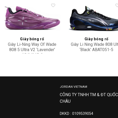
Add to
Add 
wishlist
wishl
Giày bóng rổ
Giày bóng rổ
Giày Li-Ning Way Of Wade
Giày Li Ning Wade 808 Ul
808 5 Ultra V2 ‘Lavender’
‘Black’ ABAT051-5
ABAV045-8
4,100,000
5,500,000
JORDAN VIETNAM
CÔNG TY TNHH TM & ĐT QUỐC
CHÂU
DKKD : 0109539054