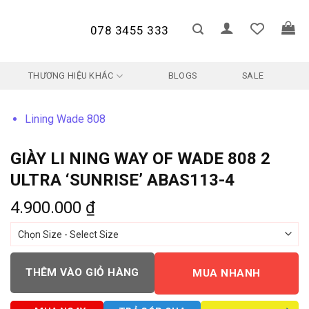
078 3455 333
THƯƠNG HIỆU KHÁC
BLOGS
SALE
Lining Wade 808
GIÀY LI NING WAY OF WADE 808 2
ULTRA ‘SUNRISE’ ABAS113-4
4.900.000
₫
THÊM VÀO GIỎ HÀNG
MUA NHANH