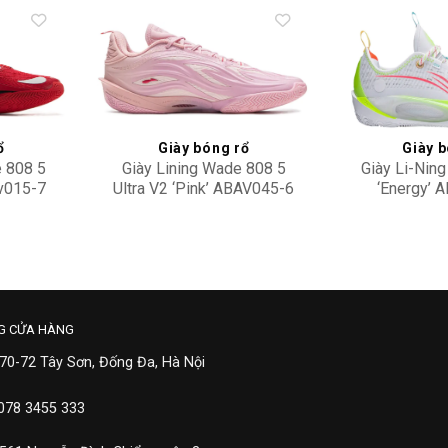
Add to
Add to
wishlist
wishlist
ổ
Giày bóng rổ
Giày b
e 808 5
Giày Lining Wade 808 5
Giày Li-Nin
av015-7
Ultra V2 ‘Pink’ ABAV045-6
‘Energy’ 
5,100,000
1,10
G CỬA HÀNG
 70-72 Tây Sơn, Đống Đa, Hà Nội
 078 3455 333