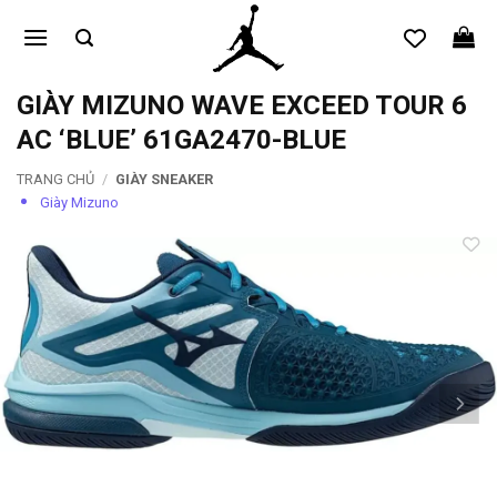
Bỏ
qua
nội
dung
GIÀY MIZUNO WAVE EXCEED TOUR 6
AC ‘BLUE’ 61GA2470-BLUE
TRANG CHỦ
/
GIÀY SNEAKER
Giày Mizuno
Add to
wishlist