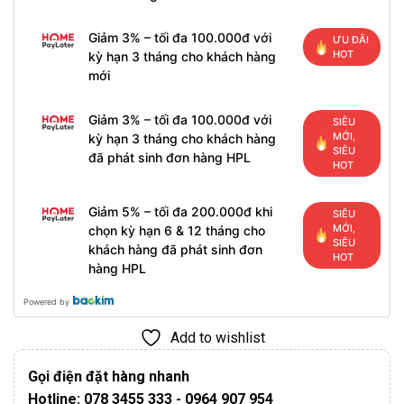
Giảm 3% – tối đa 100.000đ với
ƯU ĐÃI
HOT
kỳ hạn 3 tháng cho khách hàng
mới
Giảm 3% – tối đa 100.000đ với
SIÊU
MỚI,
kỳ hạn 3 tháng cho khách hàng
SIÊU
đã phát sinh đơn hàng HPL
HOT
Giảm 5% – tối đa 200.000đ khi
SIÊU
MỚI,
chọn kỳ hạn 6 & 12 tháng cho
SIÊU
khách hàng đã phát sinh đơn
HOT
hàng HPL
Powered by
Add to wishlist
Gọi điện đặt hàng nhanh
Hotline: 078 3455 333 - 0964 907 954