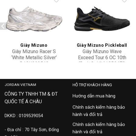
Add to
Add to
wishlist
wishlist
Giày Mizuno
Giày Mizuno Pickleball
Giày Mizuno Racer S
Giày Mizuno Wave
‘White Metallic Silver’
Exceed Tour 6 OC 10th
D1GH223518
‘Dark Gold’ 61GB2478
2,900,000
4,500,000
JORDAN VIETNAM
HỖ TRỢ KHÁCH HÀNG
CÔNG TY TNHH TM & ĐT
Hướng dẫn mua hàng
QUỐC TẾ Á CHÂU
Chính sách kiểm hàng bảo
hành và đổi trả
DKKD : 0109539054
Chính sách kiểm hàng bảo
- Địa chỉ : 70 Tây Sơn, Đống
hành và đổi trả