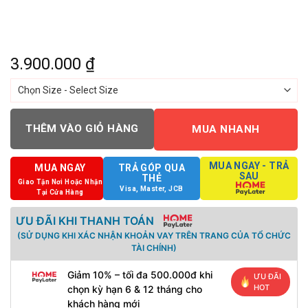
3.900.000
₫
THÊM VÀO GIỎ HÀNG
MUA NHANH
MUA NGAY - TRẢ
MUA NGAY
TRẢ GÓP QUA
SAU
THẺ
Giao Tận Nơi Hoặc Nhận
Visa, Master, JCB
Tại Cửa Hàng
ƯU ĐÃI KHI THANH TOÁN
(SỬ DỤNG KHI XÁC NHẬN KHOẢN VAY TRÊN TRANG CỦA TỔ CHỨC
TÀI CHÍNH)
Giảm 10% – tối đa 500.000đ khi
ƯU ĐÃI
HOT
chọn kỳ hạn 6 & 12 tháng cho
khách hàng mới