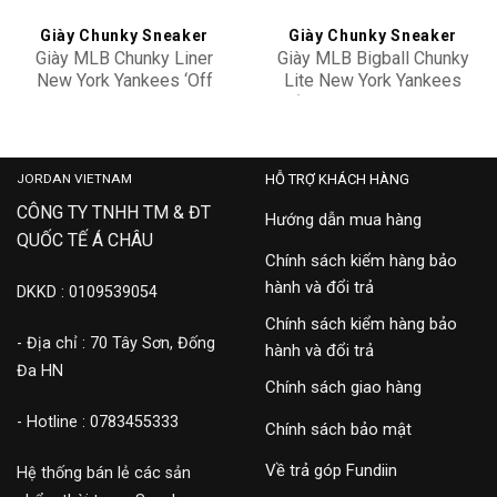
Giày Chunky Sneaker
Giày Chunky Sneaker
Giày MLB Chunky Liner
Giày MLB Bigball Chunky
New York Yankees ‘Off
Lite New York Yankees
White’ 3ASXCA12N-
‘Ivory’ 3ASHC311N-
3,500,000
3,500,000
50WHS
50IVS
JORDAN VIETNAM
HỖ TRỢ KHÁCH HÀNG
CÔNG TY TNHH TM & ĐT
Hướng dẫn mua hàng
QUỐC TẾ Á CHÂU
Chính sách kiểm hàng bảo
hành và đổi trả
DKKD : 0109539054
Chính sách kiểm hàng bảo
- Địa chỉ : 70 Tây Sơn, Đống
hành và đổi trả
Đa HN
Chính sách giao hàng
- Hotline : 0783455333
Chính sách bảo mật
Về trả góp Fundiin
Hệ thống bán lẻ các sản