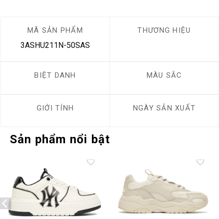
MÃ SẢN PHẨM
THƯƠNG HIỆU
3ASHU211N-50SAS
BIỆT DANH
MÀU SẮC
GIỚI TÍNH
NGÀY SẢN XUẤT
Sản phẩm nổi bật
Add to
Add to
wishlist
wishlist