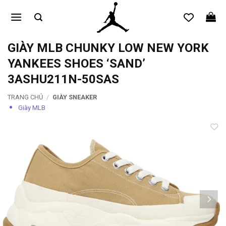
Bỏ
qua
nội
dung
GIÀY MLB CHUNKY LOW NEW YORK
YANKEES SHOES ‘SAND’
3ASHU211N-50SAS
TRANG CHỦ
/
GIÀY SNEAKER
Giày MLB
Add to
wishlist