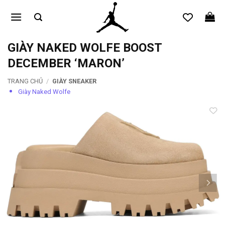
Bỏ
qua
nội
dung
GIÀY NAKED WOLFE BOOST
DECEMBER ‘MARON’
TRANG CHỦ
/
GIÀY SNEAKER
Giày Naked Wolfe
Add to
wishlist