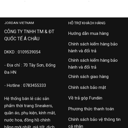
‘BLACK’
‘WHITE’
12,500,000
7,500,000
JORDAN VIETNAM
HỖ TRỢ KHÁCH HÀNG
CÔNG TY TNHH TM & ĐT
Hướng dẫn mua hàng
QUỐC TẾ Á CHÂU
Chính sách kiểm hàng bảo
hành và đổi trả
DKKD : 0109539054
Chính sách kiểm hàng bảo
- Địa chỉ : 70 Tây Sơn, Đống
hành và đổi trả
Đa HN
Chính sách giao hàng
- Hotline : 0783455333
Chính sách bảo mật
Về trả góp Fundiin
Hệ thống bán lẻ các sản
phẩm thời trang Sneakers,
Phương thức thanh toán
quần áo, phụ kiện, kính mắt,
Chính sách bảo vệ thông tin
nước hoa, đồng hồ chính
cá nhân
hãng mới nhất, giá tốt, dịch