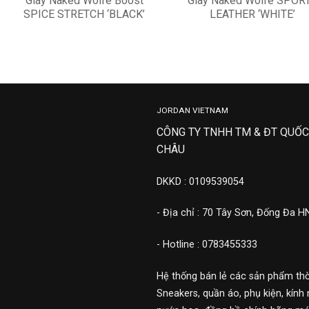
Giày Naked Wolfe Boost
Giày Naked Wolfe SPOR
SPICE STRETCH ‘BLACK’
LEATHER ‘WHITE’
12,500,000
7,500,000
JORDAN VIETNAM
CÔNG TY TNHH TM & ĐT QUỐC
CHÂU
DKKD : 0109539054
- Địa chỉ : 70 Tây Sơn, Đống Đa H
- Hotline : 0783455333
Hệ thống bán lẻ các sản phẩm thờ
Sneakers, quần áo, phụ kiện, kính 