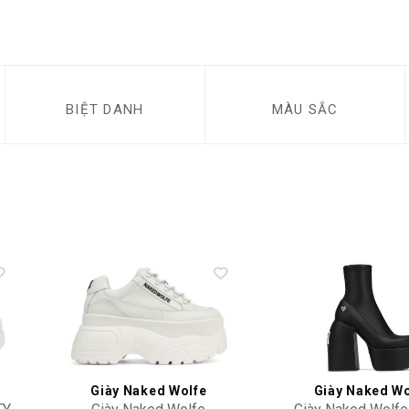
BIỆT DANH
MÀU SẮC
to
Add to
ist
wishlist
Giày Naked Wolfe
Giày Naked Wo