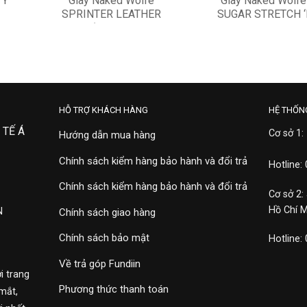
TY
Giày Naked Wolfe
Giày Naked Wolfe
SPRINTER LEATHER
SUGAR STRETCH ‘
‘WHITE’
8,900,000
10,900,000
HỖ TRỢ KHÁCH HÀNG
HỆ THỐN
 TẾ Á
Cơ sở 1:
Hướng dẫn mua hàng
Chính sách kiểm hàng bảo hành và đổi trả
Hotline:
Chính sách kiểm hàng bảo hành và đổi trả
Cơ sở 2:
Hồ Chí 
N
Chính sách giao hàng
Chính sách bảo mật
Hotline:
Về trả góp Fundiin
i trang
Phương thức thanh toán
mắt,