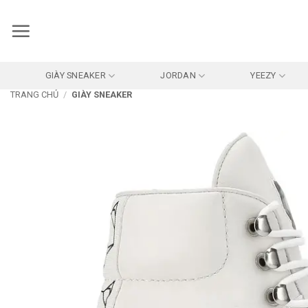
Bỏ
qua
nội
dung
GIÀY SNEAKER
JORDAN
YEEZY
TRANG CHỦ
/
GIÀY SNEAKER