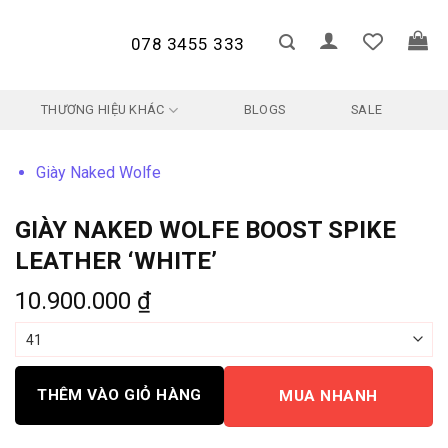
078 3455 333
THƯƠNG HIỆU KHÁC
BLOGS
SALE
Giày Naked Wolfe
GIÀY NAKED WOLFE BOOST SPIKE
LEATHER ‘WHITE’
10.900.000
₫
THÊM VÀO GIỎ HÀNG
MUA NHANH