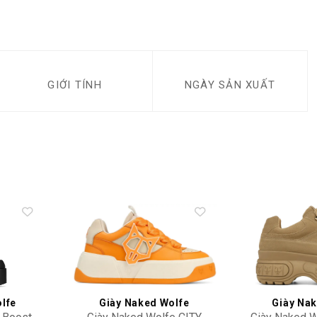
GIỚI TÍNH
NGÀY SẢN XUẤT
Add to
Add to
wishlist
wishlist
lfe
Giày Naked Wolfe
Giày Na