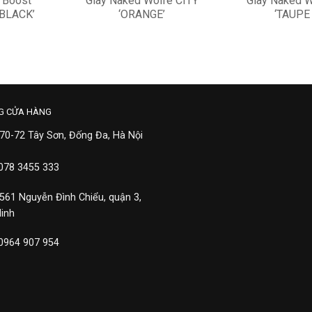
 Boost
Giày Naked Wolfe CITY
Giày Naked 
BLACK’
‘ORANGE’
‘TAUPE
10,000,000
7,50
G CỬA HÀNG
 70-72 Tây Sơn, Đống Đa, Hà Nội
 078 3455 333
 561 Nguyễn Đình Chiểu, quận 3,
Minh
 0964 907 954