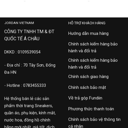
‘BLACK’
‘WHITE’
12,500,000
8,900,000
JORDAN VIETNAM
HỖ TRỢ KHÁCH HÀNG
CÔNG TY TNHH TM & ĐT
Hướng dẫn mua hàng
QUỐC TẾ Á CHÂU
Chính sách kiểm hàng bảo
hành và đổi trả
DKKD : 0109539054
Chính sách kiểm hàng bảo
- Địa chỉ : 70 Tây Sơn, Đống
hành và đổi trả
Đa HN
Chính sách giao hàng
- Hotline : 0783455333
Chính sách bảo mật
Về trả góp Fundiin
Hệ thống bán lẻ các sản
phẩm thời trang Sneakers,
Phương thức thanh toán
quần áo, phụ kiện, kính mắt,
Chính sách bảo vệ thông tin
nước hoa, đồng hồ chính
cá nhân
hãng mới nhất, giá tốt, dịch