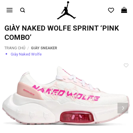
Bỏ
qua
nội
dung
GIÀY NAKED WOLFE SPRINT ‘PINK
COMBO’
TRANG CHỦ
/
GIÀY SNEAKER
Giày Naked Wolfe
Add to
wishlist