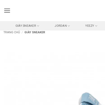
Bỏ
qua
nội
dung
GIÀY SNEAKER
JORDAN
YEEZY
TRANG CHỦ
/
GIÀY SNEAKER