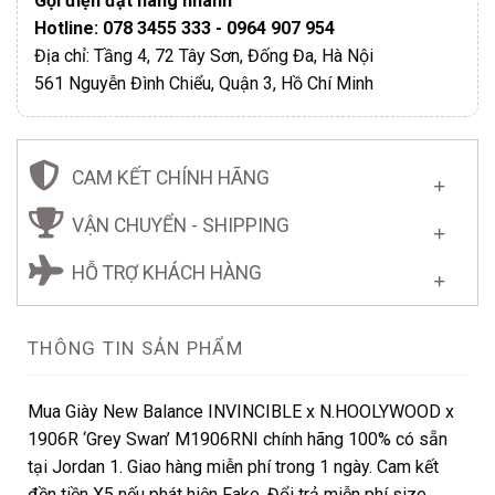
Gọi điện đặt hàng nhanh
Hotline: 078 3455 333 - 0964 907 954
Địa chỉ: Tầng 4, 72 Tây Sơn, Đống Đa, Hà Nội
561 Nguyễn Đình Chiểu, Quận 3, Hồ Chí Minh
CAM KẾT CHÍNH HÃNG
VẬN CHUYỂN - SHIPPING
HỖ TRỢ KHÁCH HÀNG
THÔNG TIN SẢN PHẨM
Mua Giày New Balance INVINCIBLE x N.HOOLYWOOD x
1906R ‘Grey Swan’ M1906RNI chính hãng 100% có sẵn
tại Jordan 1. Giao hàng miễn phí trong 1 ngày. Cam kết
đền tiền X5 nếu phát hiện Fake. Đổi trả miễn phí size.