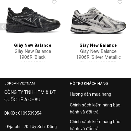
Add to
Add to
wishlist
wishlist
Giày New Balance
Giày New Balance
Giày New Balance
Giày New Balance
1906R ‘Black’
1906R ‘Silver Metallic
M1906RCH
Black’ M1906RER
3,100,000
3,500,000
JORDAN VIETNAM
HỖ TRỢ KHÁCH HÀNG
CÔNG TY TNHH TM & ĐT
Hướng dẫn mua hàng
QUỐC TẾ Á CHÂU
Chính sách kiểm hàng bảo
hành và đổi trả
DKKD : 0109539054
Chính sách kiểm hàng bảo
- Địa chỉ : 70 Tây Sơn, Đống
hành và đổi trả