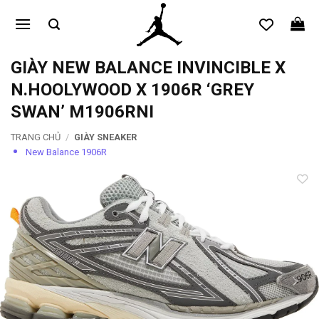
Bỏ
qua
nội
dung
GIÀY NEW BALANCE INVINCIBLE X
N.HOOLYWOOD X 1906R ‘GREY
SWAN’ M1906RNI
TRANG CHỦ
/
GIÀY SNEAKER
New Balance 1906R
Add to
wishlist