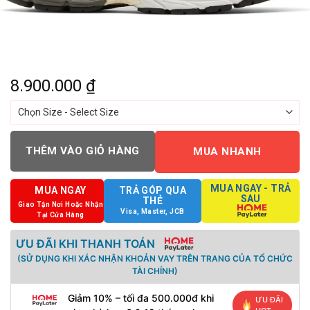
8.900.000
₫
THÊM VÀO GIỎ HÀNG
MUA NHANH
MUA NGAY - TRẢ
MUA NGAY
TRẢ GÓP QUA
SAU
THẺ
Giao Tận Nơi Hoặc Nhận
Visa, Master, JCB
Tại Cửa Hàng
ƯU ĐÃI KHI THANH TOÁN
(SỬ DỤNG KHI XÁC NHẬN KHOẢN VAY TRÊN TRANG CỦA TỔ CHỨC
TÀI CHÍNH)
Giảm 10% – tối đa 500.000đ khi
ƯU ĐÃI