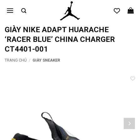
Bỏ
qua
nội
dung
GIÀY NIKE ADAPT HUARACHE
‘RACER BLUE’ CHINA CHARGER
CT4401-001
TRANG CHỦ
/
GIÀY SNEAKER
Add to
wishlist