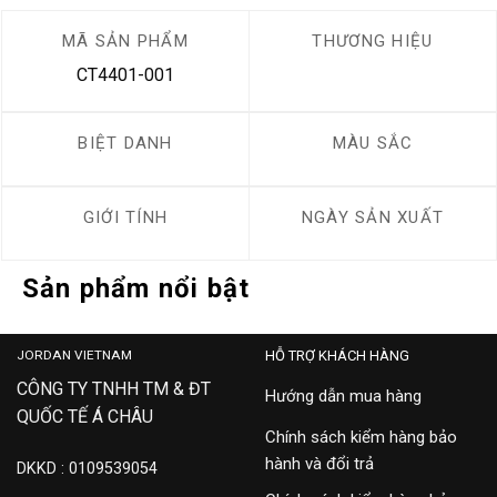
MÃ SẢN PHẨM
THƯƠNG HIỆU
CT4401-001
BIỆT DANH
MÀU SẮC
GIỚI TÍNH
NGÀY SẢN XUẤT
Sản phẩm nổi bật
JORDAN VIETNAM
HỖ TRỢ KHÁCH HÀNG
CÔNG TY TNHH TM & ĐT
Hướng dẫn mua hàng
QUỐC TẾ Á CHÂU
Chính sách kiểm hàng bảo
hành và đổi trả
DKKD : 0109539054