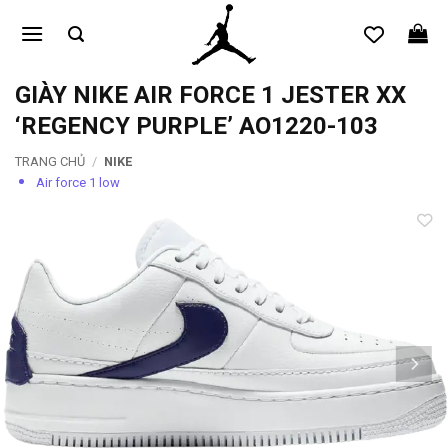
Bỏ
qua
nội
dung
GIÀY NIKE AIR FORCE 1 JESTER XX
‘REGENCY PURPLE’ AO1220-103
TRANG CHỦ
/
NIKE
Air force 1 low
Add to
wishlist