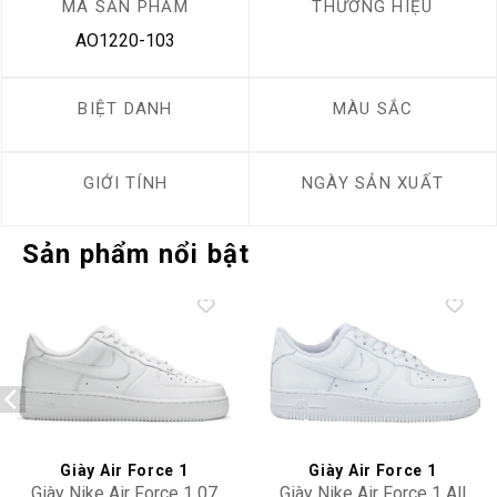
MÃ SẢN PHẨM
THƯƠNG HIỆU
AO1220-103
BIỆT DANH
MÀU SẮC
GIỚI TÍNH
NGÀY SẢN XUẤT
Sản phẩm nổi bật
Add to
Add to
wishlist
wishlist
Giày Air Force 1
Giày Air Force 1
Giày Nike Air Force 1 07
Giày Nike Air Force 1 All