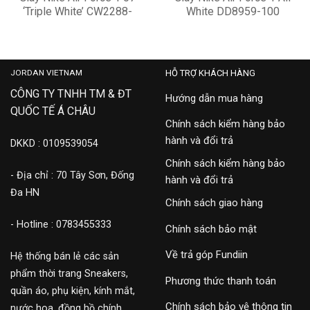
‘Triple White’ CW2288-
White DD8959-100
111
2,900,000
2,600,000
JORDAN VIETNAM
HỖ TRỢ KHÁCH HÀNG
CÔNG TY TNHH TM & ĐT
Hướng dẫn mua hàng
QUỐC TẾ Á CHÂU
Chính sách kiểm hàng bảo
hành và đổi trả
DKKD : 0109539054
Chính sách kiểm hàng bảo
- Địa chỉ : 70 Tây Sơn, Đống
hành và đổi trả
Đa HN
Chính sách giao hàng
- Hotline : 0783455333
Chính sách bảo mật
Về trả góp Fundiin
Hệ thống bán lẻ các sản
phẩm thời trang Sneakers,
Phương thức thanh toán
quần áo, phụ kiện, kính mắt,
Chính sách bảo vệ thông tin
nước hoa, đồng hồ chính