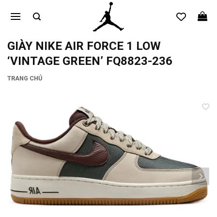
Bỏ
qua
nội
dung
GIÀY NIKE AIR FORCE 1 LOW
‘VINTAGE GREEN’ FQ8823-236
TRANG CHỦ
Add to
wishlist