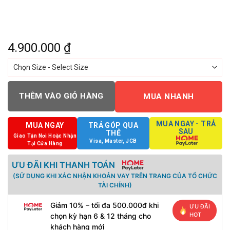
4.900.000
₫
THÊM VÀO GIỎ HÀNG
MUA NHANH
MUA NGAY - TRẢ
MUA NGAY
TRẢ GÓP QUA
SAU
THẺ
Giao Tận Nơi Hoặc Nhận
Visa, Master, JCB
Tại Cửa Hàng
ƯU ĐÃI KHI THANH TOÁN
(SỬ DỤNG KHI XÁC NHẬN KHOẢN VAY TRÊN TRANG CỦA TỔ CHỨC
TÀI CHÍNH)
Giảm 10% – tối đa 500.000đ khi
ƯU ĐÃI
HOT
chọn kỳ hạn 6 & 12 tháng cho
khách hàng mới