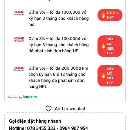
Giảm 3% – tối đa 100.000đ với
ƯU ĐÃI
HOT
kỳ hạn 3 tháng cho khách hàng
mới
Giảm 3% – tối đa 100.000đ với
SIÊU
MỚI,
kỳ hạn 3 tháng cho khách hàng
SIÊU
đã phát sinh đơn hàng HPL
HOT
Giảm 5% – tối đa 200.000đ khi
SIÊU
MỚI,
chọn kỳ hạn 6 & 12 tháng cho
SIÊU
khách hàng đã phát sinh đơn
HOT
hàng HPL
Powered by
Add to wishlist
Gọi điện đặt hàng nhanh
Hotline: 078 3455 333 - 0964 907 954