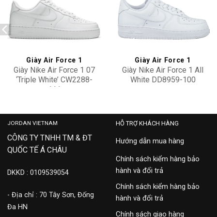
Add to
Add to
wishlist
wishlist
Giày Air Force 1
Giày Air Force 1
Giày Nike Air Force 1 07
Giày Nike Air Force 1 All
‘Triple White’ CW2288-
White DD8959-100
111
2,900,000
2,600,000
JORDAN VIETNAM
HỖ TRỢ KHÁCH HÀNG
CÔNG TY TNHH TM & ĐT
Hướng dẫn mua hàng
QUỐC TẾ Á CHÂU
Chính sách kiểm hàng bảo
hành và đổi trả
DKKD : 0109539054
Chính sách kiểm hàng bảo
- Địa chỉ : 70 Tây Sơn, Đống
hành và đổi trả
Đa HN
Chính sách giao hàng