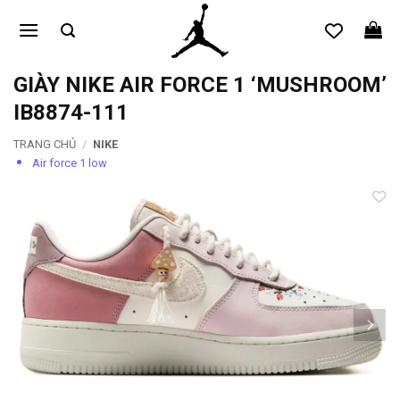
Bỏ
qua
nội
dung
GIÀY NIKE AIR FORCE 1 ‘MUSHROOM’
IB8874-111
TRANG CHỦ
/
NIKE
Air force 1 low
Add to
wishlist