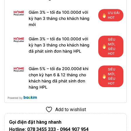
Giảm 3% – tối đa 100.000đ với
ƯU ĐÃI
HOT
kỳ hạn 3 tháng cho khách hàng
mới
Giảm 3% – tối đa 100.000đ với
SIÊU
MỚI,
kỳ hạn 3 tháng cho khách hàng
SIÊU
đã phát sinh đơn hàng HPL
HOT
Giảm 5% – tối đa 200.000đ khi
SIÊU
MỚI,
chọn kỳ hạn 6 & 12 tháng cho
SIÊU
khách hàng đã phát sinh đơn
HOT
hàng HPL
Powered by
Add to wishlist
Gọi điện đặt hàng nhanh
Hotline: 078 3455 333 - 0964 907 954