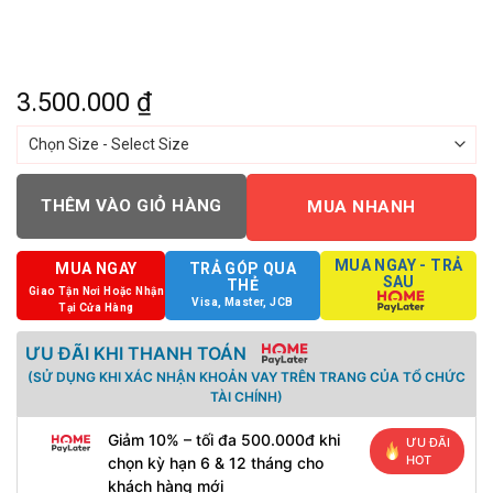
3.500.000
₫
THÊM VÀO GIỎ HÀNG
MUA NHANH
MUA NGAY - TRẢ
MUA NGAY
TRẢ GÓP QUA
SAU
THẺ
Giao Tận Nơi Hoặc Nhận
Visa, Master, JCB
Tại Cửa Hàng
ƯU ĐÃI KHI THANH TOÁN
(SỬ DỤNG KHI XÁC NHẬN KHOẢN VAY TRÊN TRANG CỦA TỔ CHỨC
TÀI CHÍNH)
Giảm 10% – tối đa 500.000đ khi
ƯU ĐÃI
HOT
chọn kỳ hạn 6 & 12 tháng cho
khách hàng mới