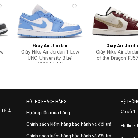
to
Add to
ist
wishlist
Giày Air Jordan
Giày Air Jorda
ow
Giày Nike Air Jordan 1 Low
Giày Nike Air Jorda
UNC ‘University Blue’
of the Dragon’ FJ
AO9944-441
3,500,000
6,500,000
HỖ TRỢ KHÁCH HÀNG
HỆ THỐN
 TẾ Á
Cơ sở 1:
Hướng dẫn mua hàng
Chính sách kiểm hàng bảo hành và đổi trả
Hotline:
Chính sách kiểm hàng bảo hành và đổi trả