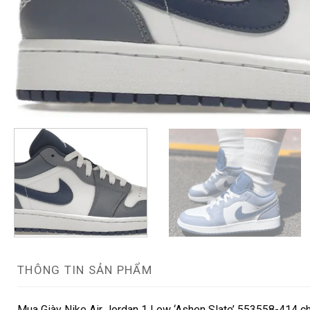
THÔNG TIN SẢN PHẨM
Mua Giày Nike Air Jordan 1 Low ‘Ashen Slate’ 553558-414 ch