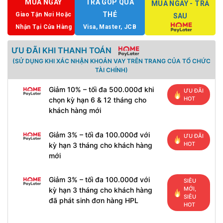
MUA NGAY
TRẢ GÓP QUA
MUA NGAY - TRẢ
THẺ
Giao Tận Nơi Hoặc
SAU
Nhận Tại Cửa Hàng
Visa, Master, JCB
ƯU ĐÃI KHI THANH TOÁN
(SỬ DỤNG KHI XÁC NHẬN KHOẢN VAY TRÊN TRANG CỦA TỔ CHỨC
TÀI CHÍNH)
Giảm 10% – tối đa 500.000đ khi
ƯU ĐÃI
HOT
chọn kỳ hạn 6 & 12 tháng cho
khách hàng mới
Giảm 3% – tối đa 100.000đ với
ƯU ĐÃI
HOT
kỳ hạn 3 tháng cho khách hàng
mới
Giảm 3% – tối đa 100.000đ với
SIÊU
MỚI,
kỳ hạn 3 tháng cho khách hàng
SIÊU
đã phát sinh đơn hàng HPL
HOT