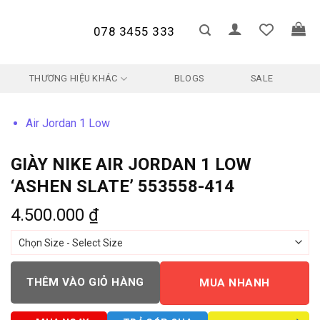
078 3455 333
THƯƠNG HIỆU KHÁC
BLOGS
SALE
Air Jordan 1 Low
GIÀY NIKE AIR JORDAN 1 LOW
‘ASHEN SLATE’ 553558-414
4.500.000
₫
THÊM VÀO GIỎ HÀNG
MUA NHANH