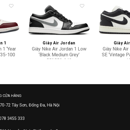
Add to
Add to
wishlist
wishlist
n 1
Giày Air Jordan
Giày Ai
n 1 ‘Year
Giày Nike Air Jordan 1 Low
Giày Nike Air
5735-100
‘Black Medium Grey’
SE ‘Vintage P
553558-040
1
3,100,000
2,70
G CỬA HÀNG
 70-72 Tây Sơn, Đống Đa, Hà Nội
 078 3455 333