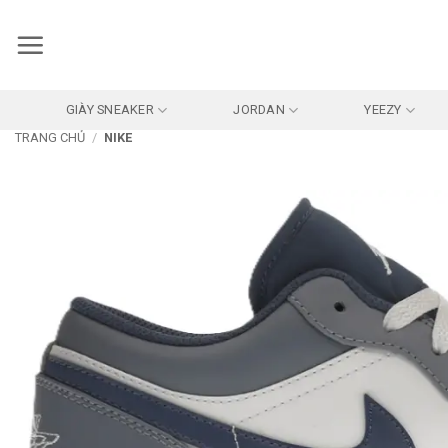
Bỏ
qua
nội
dung
GIÀY SNEAKER
JORDAN
YEEZY
TRANG CHỦ
/
NIKE