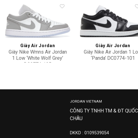
Add to
Add 
wishlist
wishl
Giày Air Jordan
Giày Air Jordan
Giày Nike Wmns Air Jordan
Giày Nike Air Jordan 1 L
1 Low ‘White Wolf Grey’
‘Panda’ DC0774-101
DC0774-105
3,500,000
3,500,000
JORDAN VIETNAM
CÔNG TY TNHH TM & ĐT QUỐC
CHÂU
DKKD : 0109539054