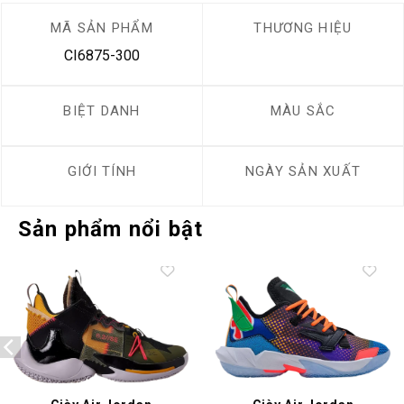
MÃ SẢN PHẨM
THƯƠNG HIỆU
CI6875-300
BIỆT DANH
MÀU SẮC
GIỚI TÍNH
NGÀY SẢN XUẤT
Sản phẩm nổi bật
Add to
Add to
wishlist
wishlist