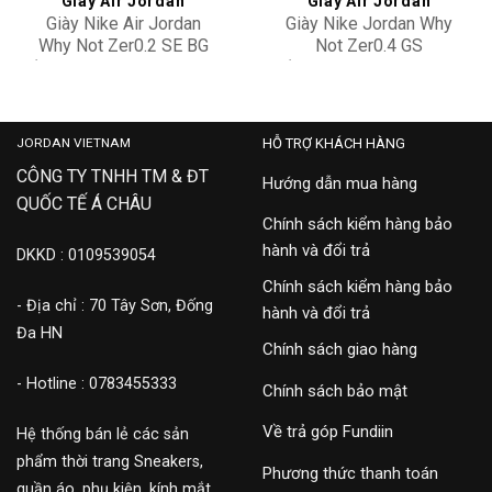
Giày Air Jordan
Giày Air Jordan
Giày Nike Air Jordan
Giày Nike Jordan Why
Why Not Zer0.2 SE BG
Not Zer0.4 GS
‘Orange Pulse’CK0494-
‘Upbringing’ DH0944-
4,500,000
3,900,000
002
100
JORDAN VIETNAM
HỖ TRỢ KHÁCH HÀNG
CÔNG TY TNHH TM & ĐT
Hướng dẫn mua hàng
QUỐC TẾ Á CHÂU
Chính sách kiểm hàng bảo
hành và đổi trả
DKKD : 0109539054
Chính sách kiểm hàng bảo
- Địa chỉ : 70 Tây Sơn, Đống
hành và đổi trả
Đa HN
Chính sách giao hàng
- Hotline : 0783455333
Chính sách bảo mật
Về trả góp Fundiin
Hệ thống bán lẻ các sản
phẩm thời trang Sneakers,
Phương thức thanh toán
quần áo, phụ kiện, kính mắt,