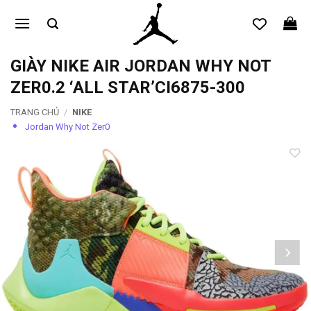
Bỏ
qua
nội
dung
GIÀY NIKE AIR JORDAN WHY NOT
ZER0.2 ‘ALL STAR’CI6875-300
TRANG CHỦ
/
NIKE
Jordan Why Not Zer0
Add to
wishlist