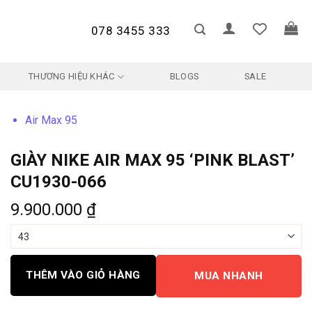
078 3455 333
THƯƠNG HIỆU KHÁC
BLOGS
SALE
Air Max 95
GIÀY NIKE AIR MAX 95 ‘PINK BLAST’
CU1930-066
9.900.000
₫
THÊM VÀO GIỎ HÀNG
MUA NHANH