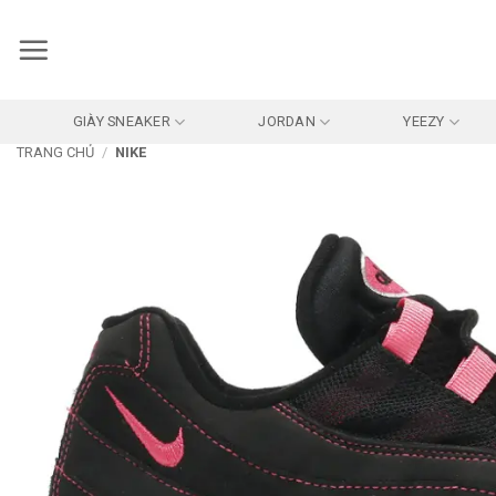
Bỏ
qua
nội
dung
GIÀY SNEAKER
JORDAN
YEEZY
TRANG CHỦ
/
NIKE