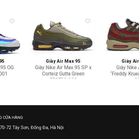
Add to
Add to
wishlist
wishlist
 95
Giày Air Max 95
Giày Ai
 95 OG
Giày Nike Air Max 95 SP x
Giày Nike 
-001
Corteiz Gutta Green
‘Freddy Krue
FB2709-300
2
26,900,000
8,50
G CỬA HÀNG
 70-72 Tây Sơn, Đống Đa, Hà Nội