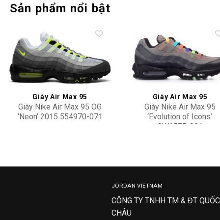
Sản phẩm nổi bật
Add to
Add 
wishlist
wishl
Giày Air Max 95
Giày Air Max 95
Giày Nike Air Max 95 OG
Giày Nike Air Max 95
‘Neon’ 2015 554970-071
‘Evolution of Icons’
CW6575-001
12,900,000
5,500,000
JORDAN VIETNAM
CÔNG TY TNHH TM & ĐT QUỐC
CHÂU