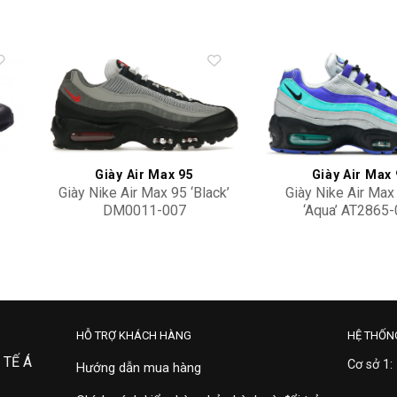
to
Add to
ist
wishlist
Giày Air Max 95
Giày Air Max
Giày Nike Air Max 95 ‘Black’
Giày Nike Air Max
DM0011-007
‘Aqua’ AT2865
5,500,000
2,100,000
HỖ TRỢ KHÁCH HÀNG
HỆ THỐN
 TẾ Á
Cơ sở 1:
Hướng dẫn mua hàng