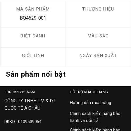
MÃ SẢN PHẨM
THƯƠNG HIỆU
BQ4629-001
BIỆT DANH
MÀU SẮC
GIỚI TÍNH
NGÀY SẢN XUẤT
Sản phẩm nổi bật
JORDAN VIETNAM
HỖ TRỢ KHÁCH HÀNG
CÔNG TY TNHH TM & ĐT
Hướng dẫn mua hàng
QUỐC TẾ Á CHÂU
Chính sách kiểm hàng bảo
hành và đổi trả
DKKD : 0109539054
Chính sách kiểm hàng bảo