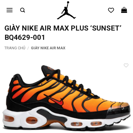
Bỏ
qua
nội
dung
GIÀY NIKE AIR MAX PLUS ‘SUNSET’
BQ4629-001
TRANG CHỦ
/
GIÀY NIKE AIR MAX
Add to
wishlist