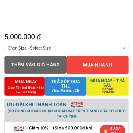
5.000.000
₫
THÊM VÀO GIỎ HÀNG
MUA NHANH
MUA NGAY - TRẢ
MUA NGAY
TRẢ GÓP QUA
SAU
THẺ
Giao Tận Nơi Hoặc Nhận
Visa, Master, JCB
Tại Cửa Hàng
ƯU ĐÃI KHI THANH TOÁN
(SỬ DỤNG KHI XÁC NHẬN KHOẢN VAY TRÊN TRANG CỦA TỔ CHỨC
TÀI CHÍNH)
Giảm 10% – tối đa 500.000đ khi
ƯU ĐÃI