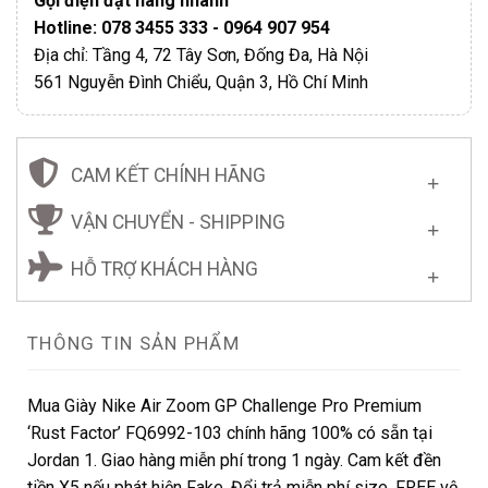
Gọi điện đặt hàng nhanh
Hotline: 078 3455 333 - 0964 907 954
Địa chỉ: Tầng 4, 72 Tây Sơn, Đống Đa, Hà Nội
561 Nguyễn Đình Chiểu, Quận 3, Hồ Chí Minh
CAM KẾT CHÍNH HÃNG
VẬN CHUYỂN - SHIPPING
HỖ TRỢ KHÁCH HÀNG
THÔNG TIN SẢN PHẨM
Mua Giày Nike Air Zoom GP Challenge Pro Premium
‘Rust Factor’ FQ6992-103 chính hãng 100% có sẵn tại
Jordan 1. Giao hàng miễn phí trong 1 ngày. Cam kết đền
tiền X5 nếu phát hiện Fake. Đổi trả miễn phí size. FREE vệ