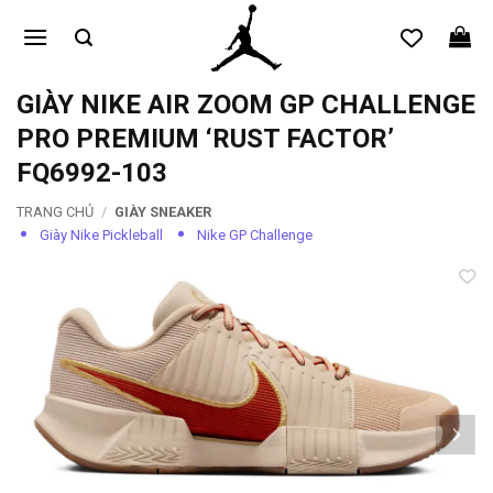
Bỏ
qua
nội
dung
GIÀY NIKE AIR ZOOM GP CHALLENGE
PRO PREMIUM ‘RUST FACTOR’
FQ6992-103
TRANG CHỦ
/
GIÀY SNEAKER
Giày Nike Pickleball
Nike GP Challenge
Add to
wishlist