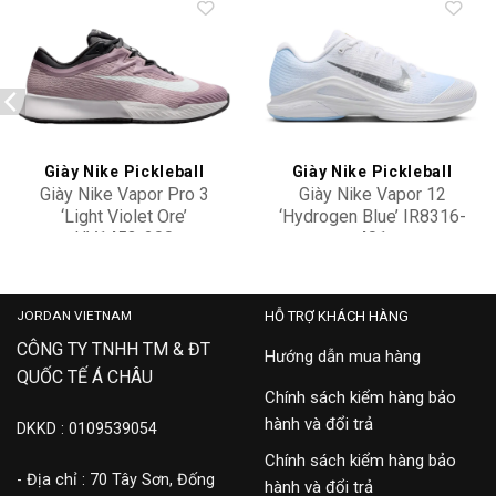
Add to
Add to
wishlist
wishlist
Giày Nike Pickleball
Giày Nike Pickleball
Giày Nike Vapor Pro 3
Giày Nike Vapor 12
‘Light Violet Ore’
‘Hydrogen Blue’ IR8316-
HV1453-200
401
3,300,000
4,100,000
JORDAN VIETNAM
HỖ TRỢ KHÁCH HÀNG
CÔNG TY TNHH TM & ĐT
Hướng dẫn mua hàng
QUỐC TẾ Á CHÂU
Chính sách kiểm hàng bảo
hành và đổi trả
DKKD : 0109539054
Chính sách kiểm hàng bảo
- Địa chỉ : 70 Tây Sơn, Đống
hành và đổi trả