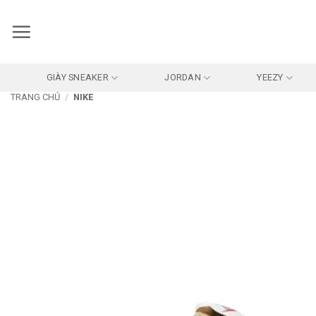
Bỏ
qua
nội
dung
GIÀY SNEAKER
JORDAN
YEEZY
TRANG CHỦ
/
NIKE