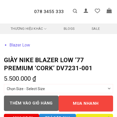
078 3455 333
THƯƠNG HIỆU KHÁC
BLOGS
SALE
Blazer Low
GIÀY NIKE BLAZER LOW ’77
PREMIUM ‘CORK’ DV7231-001
5.500.000
₫
THÊM VÀO GIỎ HÀNG
MUA NHANH