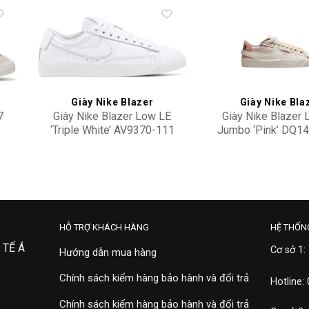
to
Add to
ist
wishlist
Giày Nike Blazer
Giày Nike Bla
7
Giày Nike Blazer Low LE
Giày Nike Blazer
‘Triple White’ AV9370-111
Jumbo ‘Pink’ DQ1
3,500,000
2,500,000
HỖ TRỢ KHÁCH HÀNG
HỆ THỐN
 TẾ Á
Cơ sở 1:
Hướng dẫn mua hàng
Chính sách kiểm hàng bảo hành và đổi trả
Hotline:
Chính sách kiểm hàng bảo hành và đổi trả