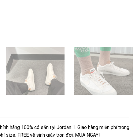
nh hãng 100% có sẵn tại Jordan 1. Giao hàng miễn phí trong
 phí size. FREE vệ sinh giày trọn đời. MUA NGAY!