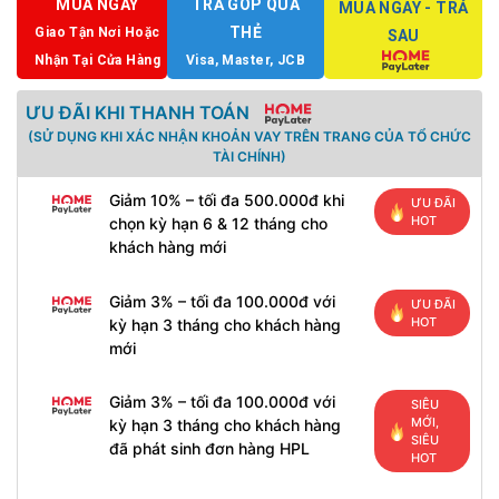
MUA NGAY
TRẢ GÓP QUA
MUA NGAY - TRẢ
THẺ
Giao Tận Nơi Hoặc
SAU
Nhận Tại Cửa Hàng
Visa, Master, JCB
ƯU ĐÃI KHI THANH TOÁN
(SỬ DỤNG KHI XÁC NHẬN KHOẢN VAY TRÊN TRANG CỦA TỔ CHỨC
TÀI CHÍNH)
Giảm 10% – tối đa 500.000đ khi
ƯU ĐÃI
HOT
chọn kỳ hạn 6 & 12 tháng cho
khách hàng mới
Giảm 3% – tối đa 100.000đ với
ƯU ĐÃI
HOT
kỳ hạn 3 tháng cho khách hàng
mới
Giảm 3% – tối đa 100.000đ với
SIÊU
MỚI,
kỳ hạn 3 tháng cho khách hàng
SIÊU
đã phát sinh đơn hàng HPL
HOT