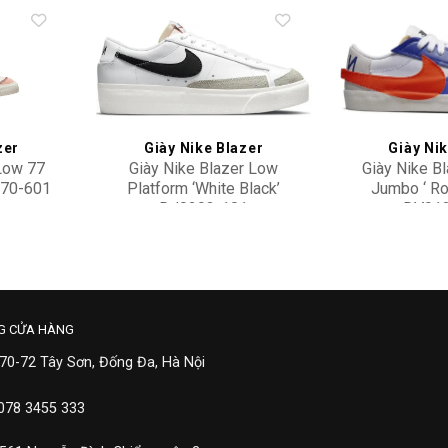
Add to
Add to
wishlist
wishlist
zer
Giày Nike Blazer
Giày Ni
 Low 77
Giày Nike Blazer Low
Giày Nike B
470-601
Platform ‘White Black’
Jumbo ‘ Ro
DJ0292-101
DV912
2,500,000
2,70
G CỬA HÀNG
 70-72 Tây Sơn, Đống Đa, Hà Nội
 078 3455 333