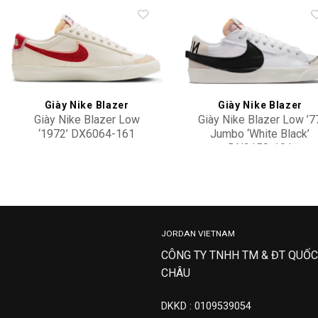
Add to
Add 
wishlist
wishl
Giày Nike Blazer
Giày Nike Blazer
Giày Nike Blazer Low
Giày Nike Blazer Low ’7
‘1972’ DX6064-161
Jumbo ‘White Black’
DN2158-101
3,500,000
2,300,000
JORDAN VIETNAM
CÔNG TY TNHH TM & ĐT QUỐC
CHÂU
DKKD : 0109539054