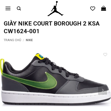
Bỏ
qua
nội
dung
GIÀY NIKE COURT BOROUGH 2 KSA
CW1624-001
TRANG CHỦ
/
NIKE
Add to
wishlist