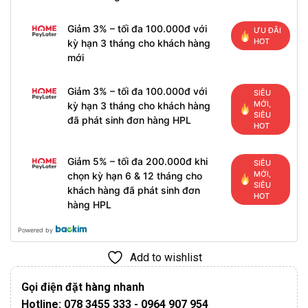
Giảm 3% – tối đa 100.000đ với
ƯU ĐÃI
HOT
kỳ hạn 3 tháng cho khách hàng
mới
Giảm 3% – tối đa 100.000đ với
SIÊU
MỚI,
kỳ hạn 3 tháng cho khách hàng
SIÊU
đã phát sinh đơn hàng HPL
HOT
Giảm 5% – tối đa 200.000đ khi
SIÊU
MỚI,
chọn kỳ hạn 6 & 12 tháng cho
SIÊU
khách hàng đã phát sinh đơn
HOT
hàng HPL
Powered by
Add to wishlist
Gọi điện đặt hàng nhanh
Hotline: 078 3455 333 - 0964 907 954