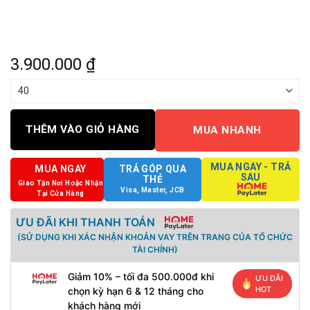
3.900.000
₫
THÊM VÀO GIỎ HÀNG
MUA NHANH
MUA NGAY - TRẢ
MUA NGAY
TRẢ GÓP QUA
SAU
THẺ
Giao Tận Nơi Hoặc Nhận
Visa, Master, JCB
Tại Cửa Hàng
ƯU ĐÃI KHI THANH TOÁN
(SỬ DỤNG KHI XÁC NHẬN KHOẢN VAY TRÊN TRANG CỦA TỔ CHỨC
TÀI CHÍNH)
Giảm 10% – tối đa 500.000đ khi
ƯU ĐÃI
HOT
chọn kỳ hạn 6 & 12 tháng cho
khách hàng mới