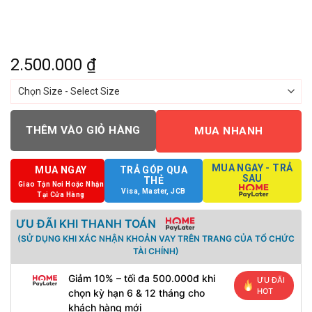
2.500.000
₫
THÊM VÀO GIỎ HÀNG
MUA NHANH
MUA NGAY - TRẢ
MUA NGAY
TRẢ GÓP QUA
SAU
THẺ
Giao Tận Nơi Hoặc Nhận
Visa, Master, JCB
Tại Cửa Hàng
ƯU ĐÃI KHI THANH TOÁN
(SỬ DỤNG KHI XÁC NHẬN KHOẢN VAY TRÊN TRANG CỦA TỔ CHỨC
TÀI CHÍNH)
Giảm 10% – tối đa 500.000đ khi
ƯU ĐÃI
HOT
chọn kỳ hạn 6 & 12 tháng cho
khách hàng mới