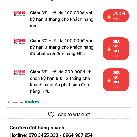
Giảm 3% – tối đa 100.000đ với
ƯU ĐÃI
HOT
kỳ hạn 3 tháng cho khách hàng
mới
Giảm 3% – tối đa 100.000đ với
SIÊU
MỚI,
kỳ hạn 3 tháng cho khách hàng
SIÊU
đã phát sinh đơn hàng HPL
HOT
Giảm 5% – tối đa 200.000đ khi
SIÊU
MỚI,
chọn kỳ hạn 6 & 12 tháng cho
SIÊU
khách hàng đã phát sinh đơn
HOT
hàng HPL
Powered by
Add to wishlist
Gọi điện đặt hàng nhanh
Hotline: 078 3455 333 - 0964 907 954