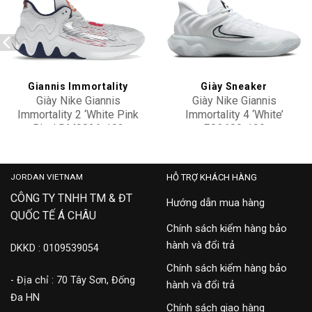
Add to
Add to
wishlist
wishlist
Giannis Immortality
Giày Sneaker
Giày Nike Giannis
Giày Nike Giannis
Immortality 2 ‘White Pink
Immortality 4 ‘White’
Blue’ DM0826-102
FQ3680-100
3,900,000
2,900,000
JORDAN VIETNAM
HỖ TRỢ KHÁCH HÀNG
CÔNG TY TNHH TM & ĐT
Hướng dẫn mua hàng
QUỐC TẾ Á CHÂU
Chính sách kiểm hàng bảo
hành và đổi trả
DKKD : 0109539054
Chính sách kiểm hàng bảo
- Địa chỉ : 70 Tây Sơn, Đống
hành và đổi trả
Đa HN
Chính sách giao hàng