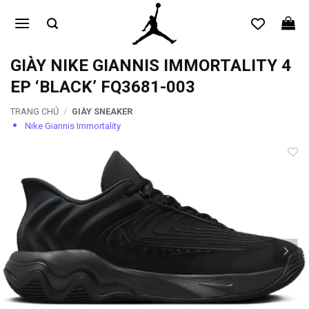
Bỏ
qua
nội
dung
GIÀY NIKE GIANNIS IMMORTALITY 4
EP ‘BLACK’ FQ3681-003
TRANG CHỦ
/
GIÀY SNEAKER
Nike Giannis Immortality
Add to
wishlist