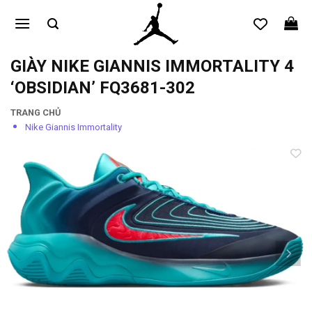
Bỏ
qua
nội
dung
GIÀY NIKE GIANNIS IMMORTALITY 4
‘OBSIDIAN’ FQ3681-302
TRANG CHỦ
Nike Giannis Immortality
Add to
wishlist