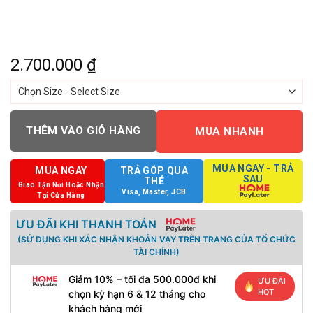
2.700.000
₫
THÊM VÀO GIỎ HÀNG
MUA NHANH
MUA NGAY - TRẢ
MUA NGAY
TRẢ GÓP QUA
SAU
THẺ
Giao Tận Nơi Hoặc Nhận
Visa, Master, JCB
Tại Cửa Hàng
ƯU ĐÃI KHI THANH TOÁN
(SỬ DỤNG KHI XÁC NHẬN KHOẢN VAY TRÊN TRANG CỦA TỔ CHỨC
TÀI CHÍNH)
Giảm 10% – tối đa 500.000đ khi
ƯU ĐÃI
HOT
chọn kỳ hạn 6 & 12 tháng cho
khách hàng mới