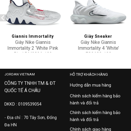
Add to
Add to
wishlist
wishlist
Giannis Immortality
Giày Sneaker
Giày Nike Giannis
Giày Nike Giannis
Immortality 2 ‘White Pink
Immortality 4 ‘White’
Blue’ DM0826-102
FQ3680-100
3,900,000
2,900,000
JORDAN VIETNAM
HỖ TRỢ KHÁCH HÀNG
CÔNG TY TNHH TM & ĐT
Hướng dẫn mua hàng
QUỐC TẾ Á CHÂU
Chính sách kiểm hàng bảo
hành và đổi trả
DKKD : 0109539054
Chính sách kiểm hàng bảo
- Địa chỉ : 70 Tây Sơn, Đống
hành và đổi trả
Đa HN
Chính sách giao hàng