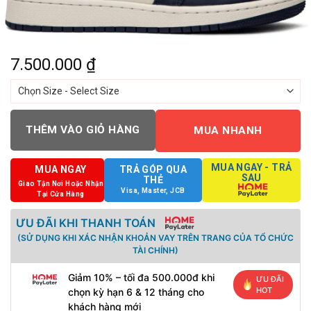
7.500.000
₫
THÊM VÀO GIỎ HÀNG
MUA NHANH
MUA NGAY - TRẢ
MUA NGAY
TRẢ GÓP QUA
SAU
THẺ
Giao Tận Nơi Hoặc Nhận
Visa, Master, JCB
Tại Cửa Hàng
ƯU ĐÃI KHI THANH TOÁN
(SỬ DỤNG KHI XÁC NHẬN KHOẢN VAY TRÊN TRANG CỦA TỔ CHỨC
TÀI CHÍNH)
Giảm 10% – tối đa 500.000đ khi
ƯU ĐÃI
HOT
chọn kỳ hạn 6 & 12 tháng cho
khách hàng mới