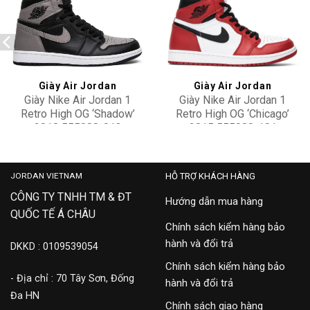
Add to
Add to
wishlist
wishlist
Giày Air Jordan
Giày Air Jordan
Giày Nike Air Jordan 1
Giày Nike Air Jordan 1
Retro High OG ‘Shadow’
Retro High OG ‘Chicago’
2018 555088-013
2015 555088-101
8,500,000
35,000,000
JORDAN VIETNAM
HỖ TRỢ KHÁCH HÀNG
CÔNG TY TNHH TM & ĐT
Hướng dẫn mua hàng
QUỐC TẾ Á CHÂU
Chính sách kiểm hàng bảo
hành và đổi trả
DKKD : 0109539054
Chính sách kiểm hàng bảo
- Địa chỉ : 70 Tây Sơn, Đống
hành và đổi trả
Đa HN
Chính sách giao hàng