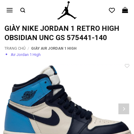
Bỏ
qua
nội
dung
GIÀY NIKE JORDAN 1 RETRO HIGH
OBSIDIAN UNC GS 575441-140
TRANG CHỦ
/
GIÀY AIR JORDAN 1 HIGH
Air Jordan 1 High
Add to
wishlist