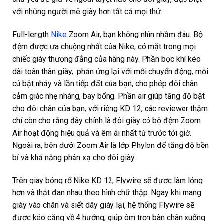
với những người mê giày hơn tất cả mọi thứ.
Full-length
Nike
Zoom Air, bạn không nhìn nhầm đâu. Bộ
đệm được ưa chuộng nhất của Nike, có mặt trong mọi
chiếc giày thượng đẳng của hãng này. Phần bọc khí kéo
dài toàn thân giày, phản ứng lại với mỗi chuyển động, mỗi
cú bật nhảy và lần tiếp đất của bạn, cho phép đôi chân
cảm giác nhẹ nhàng, bay bổng. Phần air giúp tăng độ bật
cho đôi chân của bạn, với riêng KD 12, các reviewer thậm
chí còn cho rằng đây chính là đôi giày có bộ đệm Zoom
Air hoạt động hiệu quả và êm ái nhất từ trước tới giờ.
Ngoài ra, bên dưới Zoom Air là lớp Phylon để tăng độ bền
bỉ và khả năng phản xạ cho đôi giày.
Trên giày bóng rổ Nike KD 12, Flywire sẽ được làm lỏng
hơn và thắt đan nhau theo hình chữ thập. Ngay khi mang
giày vào chân và siết dây giày lại, hệ thống Flywire sẽ
được kéo căng về 4 hướng, giúp ôm trọn bàn chân xuống