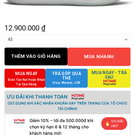
12.900.000
₫
THÊM VÀO GIỎ HÀNG
MUA NHANH
MUA NGAY - TRẢ
MUA NGAY
TRẢ GÓP QUA
SAU
THẺ
Giao Tận Nơi Hoặc Nhận
Visa, Master, JCB
Tại Cửa Hàng
ƯU ĐÃI KHI THANH TOÁN
(SỬ DỤNG KHI XÁC NHẬN KHOẢN VAY TRÊN TRANG CỦA TỔ CHỨC
TÀI CHÍNH)
Giảm 10% – tối đa 500.000đ khi
ƯU ĐÃI
HOT
chọn kỳ hạn 6 & 12 tháng cho
khách hàng mới