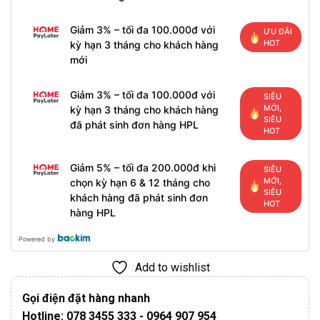
Giảm 3% – tối đa 100.000đ với
ƯU ĐÃI
HOT
kỳ hạn 3 tháng cho khách hàng
mới
Giảm 3% – tối đa 100.000đ với
SIÊU
MỚI,
kỳ hạn 3 tháng cho khách hàng
SIÊU
đã phát sinh đơn hàng HPL
HOT
Giảm 5% – tối đa 200.000đ khi
SIÊU
MỚI,
chọn kỳ hạn 6 & 12 tháng cho
SIÊU
khách hàng đã phát sinh đơn
HOT
hàng HPL
Powered by
Add to wishlist
Gọi điện đặt hàng nhanh
Hotline: 078 3455 333 - 0964 907 954