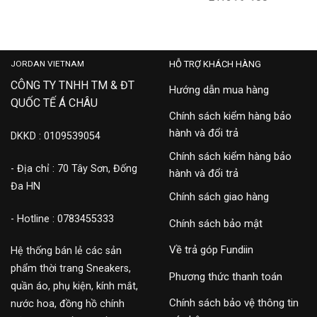
FJ1216-100
5,500,000
3,900,000
JORDAN VIETNAM
HỖ TRỢ KHÁCH HÀNG
CÔNG TY TNHH TM & ĐT
Hướng dẫn mua hàng
QUỐC TẾ Á CHÂU
Chính sách kiểm hàng bảo
hành và đổi trả
DKKD : 0109539054
Chính sách kiểm hàng bảo
- Địa chỉ : 70 Tây Sơn, Đống
hành và đổi trả
Đa HN
Chính sách giao hàng
- Hotline : 0783455333
Chính sách bảo mật
Về trả góp Fundiin
Hệ thống bán lẻ các sản
phẩm thời trang Sneakers,
Phương thức thanh toán
quần áo, phụ kiện, kính mắt,
Chính sách bảo vệ thông tin
nước hoa, đồng hồ chính