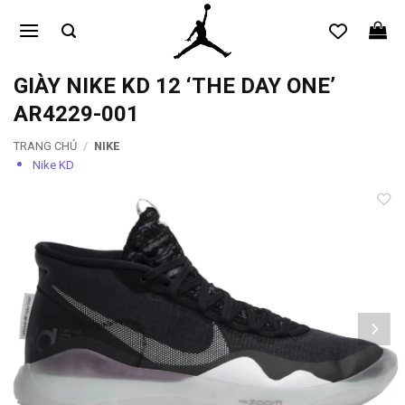
Bỏ
qua
nội
dung
GIÀY NIKE KD 12 ‘THE DAY ONE’
AR4229-001
TRANG CHỦ
/
NIKE
Nike KD
Add to
wishlist