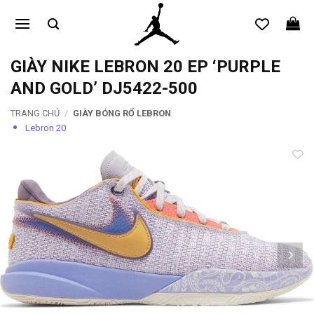
Bỏ
qua
nội
dung
GIÀY NIKE LEBRON 20 EP ‘PURPLE
AND GOLD’ DJ5422-500
TRANG CHỦ
/
GIÀY BÓNG RỔ LEBRON
Lebron 20
Add to
wishlist