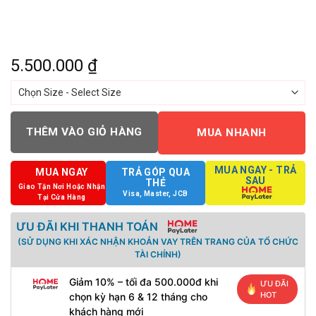
5.500.000
₫
THÊM VÀO GIỎ HÀNG
MUA NHANH
MUA NGAY - TRẢ
MUA NGAY
TRẢ GÓP QUA
SAU
THẺ
Giao Tận Nơi Hoặc Nhận
Visa, Master, JCB
Tại Cửa Hàng
ƯU ĐÃI KHI THANH TOÁN
(SỬ DỤNG KHI XÁC NHẬN KHOẢN VAY TRÊN TRANG CỦA TỔ CHỨC
TÀI CHÍNH)
Giảm 10% – tối đa 500.000đ khi
ƯU ĐÃI
HOT
chọn kỳ hạn 6 & 12 tháng cho
khách hàng mới