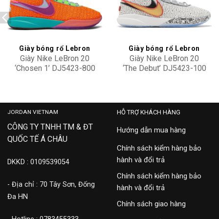
Add to
Add to
wishlist
wishlist
Giày bóng rổ Lebron
Giày bóng rổ Lebron
Giày Nike LeBron 20
Giày Nike LeBron 20
‘Chosen 1’ DJ5423-800
‘The Debut’ DJ5423-100
3,500,000
5,900,000
JORDAN VIETNAM
HỖ TRỢ KHÁCH HÀNG
CÔNG TY TNHH TM & ĐT
Hướng dẫn mua hàng
QUỐC TẾ Á CHÂU
Chính sách kiểm hàng bảo
hành và đổi trả
DKKD : 0109539054
Chính sách kiểm hàng bảo
- Địa chỉ : 70 Tây Sơn, Đống
hành và đổi trả
Đa HN
Chính sách giao hàng