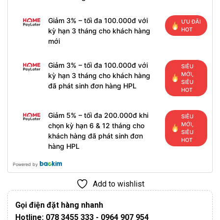
Giảm 3% – tối đa 100.000đ với
ƯU ĐÃI
HOT
kỳ hạn 3 tháng cho khách hàng
mới
Giảm 3% – tối đa 100.000đ với
SIÊU
MỚI,
kỳ hạn 3 tháng cho khách hàng
SIÊU
đã phát sinh đơn hàng HPL
HOT
Giảm 5% – tối đa 200.000đ khi
SIÊU
MỚI,
chọn kỳ hạn 6 & 12 tháng cho
SIÊU
khách hàng đã phát sinh đơn
HOT
hàng HPL
Powered by
Add to wishlist
Gọi điện đặt hàng nhanh
Hotline: 078 3455 333 - 0964 907 954