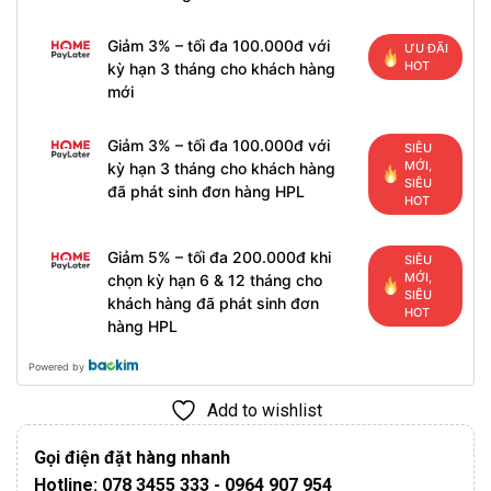
Giảm 3% – tối đa 100.000đ với
ƯU ĐÃI
HOT
kỳ hạn 3 tháng cho khách hàng
mới
Giảm 3% – tối đa 100.000đ với
SIÊU
MỚI,
kỳ hạn 3 tháng cho khách hàng
SIÊU
đã phát sinh đơn hàng HPL
HOT
Giảm 5% – tối đa 200.000đ khi
SIÊU
MỚI,
chọn kỳ hạn 6 & 12 tháng cho
SIÊU
khách hàng đã phát sinh đơn
HOT
hàng HPL
Powered by
Add to wishlist
Gọi điện đặt hàng nhanh
Hotline: 078 3455 333 - 0964 907 954