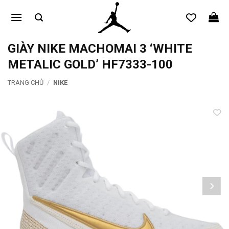
Bỏ
qua
nội
dung
GIÀY NIKE MACHOMAI 3 ‘WHITE
METALIC GOLD’ HF7333-100
TRANG CHỦ
/
NIKE
Add to
wishlist