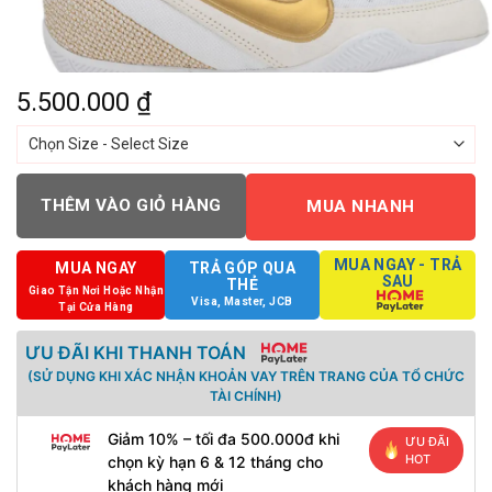
5.500.000
₫
THÊM VÀO GIỎ HÀNG
MUA NHANH
MUA NGAY - TRẢ
MUA NGAY
TRẢ GÓP QUA
SAU
THẺ
Giao Tận Nơi Hoặc Nhận
Visa, Master, JCB
Tại Cửa Hàng
ƯU ĐÃI KHI THANH TOÁN
(SỬ DỤNG KHI XÁC NHẬN KHOẢN VAY TRÊN TRANG CỦA TỔ CHỨC
TÀI CHÍNH)
Giảm 10% – tối đa 500.000đ khi
ƯU ĐÃI
HOT
chọn kỳ hạn 6 & 12 tháng cho
khách hàng mới