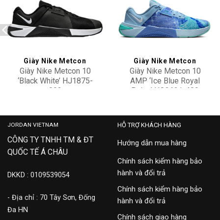
Add to
Add to
wishlist
wishlist
Giày Nike Metcon
Giày Nike Metcon
Giày Nike Metcon 10
Giày Nike Metcon 10
‘Black White’ HJ1875-
AMP ‘Ice Blue Royal
002
Pulse’ HQ2621-400
3,500,000
5,500,000
JORDAN VIETNAM
HỖ TRỢ KHÁCH HÀNG
CÔNG TY TNHH TM & ĐT
Hướng dẫn mua hàng
QUỐC TẾ Á CHÂU
Chính sách kiểm hàng bảo
hành và đổi trả
DKKD : 0109539054
Chính sách kiểm hàng bảo
- Địa chỉ : 70 Tây Sơn, Đống
hành và đổi trả
Đa HN
Chính sách giao hàng