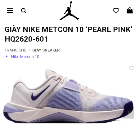
Bỏ
qua
nội
dung
GIÀY NIKE METCON 10 ‘PEARL PINK’
HQ2620-601
TRANG CHỦ
/
GIÀY SNEAKER
Nike Metcon 10
Add to
wishlist