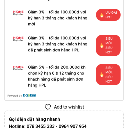
Giảm 3% – tối đa 100.000đ với
ƯU ĐÃI
HOT
kỳ hạn 3 tháng cho khách hàng
mới
Giảm 3% – tối đa 100.000đ với
SIÊU
MỚI,
kỳ hạn 3 tháng cho khách hàng
SIÊU
đã phát sinh đơn hàng HPL
HOT
Giảm 5% – tối đa 200.000đ khi
SIÊU
MỚI,
chọn kỳ hạn 6 & 12 tháng cho
SIÊU
khách hàng đã phát sinh đơn
HOT
hàng HPL
Powered by
Add to wishlist
Gọi điện đặt hàng nhanh
Hotline: 078 3455 333 - 0964 907 954