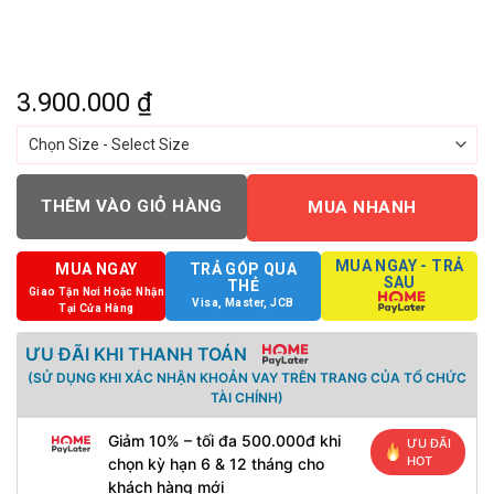
3.900.000
₫
THÊM VÀO GIỎ HÀNG
MUA NHANH
MUA NGAY - TRẢ
MUA NGAY
TRẢ GÓP QUA
SAU
THẺ
Giao Tận Nơi Hoặc Nhận
Visa, Master, JCB
Tại Cửa Hàng
ƯU ĐÃI KHI THANH TOÁN
(SỬ DỤNG KHI XÁC NHẬN KHOẢN VAY TRÊN TRANG CỦA TỔ CHỨC
TÀI CHÍNH)
Giảm 10% – tối đa 500.000đ khi
ƯU ĐÃI
HOT
chọn kỳ hạn 6 & 12 tháng cho
khách hàng mới