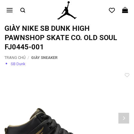
Bỏ
qua
nội
dung
GIÀY NIKE SB DUNK HIGH
PAWNSHOP SKATE CO. OLD SOUL
FJ0445-001
TRANG CHỦ
/
GIÀY SNEAKER
SB Dunk
Add to
wishlist