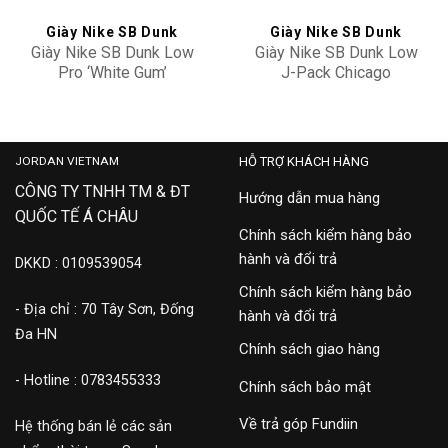
Giày Nike SB Dunk
Giày Nike SB Dunk
Giày Nike SB Dunk Low
Giày Nike SB Dunk Low
Pro ‘White Gum’
J-Pack Chicago
CD2563-101
BQ6817-600
5,900,000
7,500,000
JORDAN VIETNAM
HỖ TRỢ KHÁCH HÀNG
CÔNG TY TNHH TM & ĐT
Hướng dẫn mua hàng
QUỐC TẾ Á CHÂU
Chính sách kiểm hàng bảo
hành và đổi trả
DKKD : 0109539054
Chính sách kiểm hàng bảo
- Địa chỉ : 70 Tây Sơn, Đống
hành và đổi trả
Đa HN
Chính sách giao hàng
- Hotline : 0783455333
Chính sách bảo mật
Về trả góp Fundiin
Hệ thống bán lẻ các sản