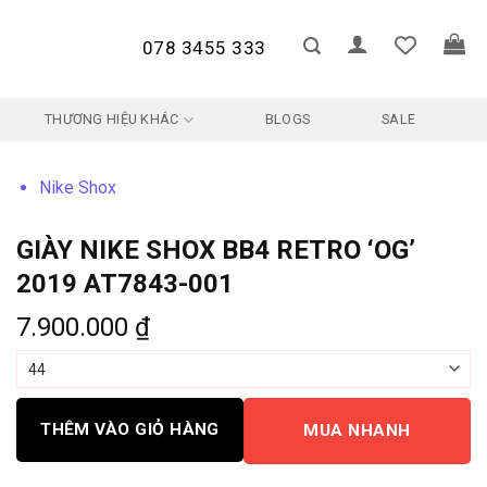
078 3455 333
THƯƠNG HIỆU KHÁC
BLOGS
SALE
Nike Shox
GIÀY NIKE SHOX BB4 RETRO ‘OG’
2019 AT7843-001
7.900.000
₫
THÊM VÀO GIỎ HÀNG
MUA NHANH