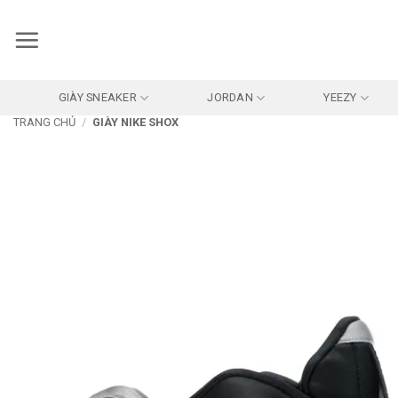
Bỏ
qua
nội
dung
GIÀY SNEAKER
JORDAN
YEEZY
TRANG CHỦ
/
GIÀY NIKE SHOX