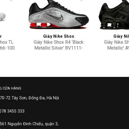
Add to
Add to
wishlist
wishlist
r
Giày Nike Shox
Giày Ni
hox TL
Giày Nike Shox R4 ‘Black
Giày Nike Sh
566-100
Metallic Silver’ BV1111-
Metallic’ 
008
5,900,000
4,50
G CỬA HÀNG
 70-72 Tây Sơn, Đống Đa, Hà Nội
 078 3455 333
 561 Nguyễn Đình Chiểu, quận 3,