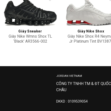
Add to
Add 
wishlist
wishl
Giày Sneaker
Giày Nike Shox
Giày Nike Wmns Shox TL
Giày Nike Shox R4 Neym
‘Black’ AR3566-002
Jr Platinum Tint BV1387
002
4,100,000
13,900,000
JORDAN VIETNAM
CÔNG TY TNHH TM & ĐT QUỐC
CHÂU
DKKD : 0109539054