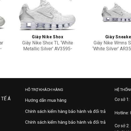
to
Add to
ist
wishlist
Giày Nike Shox
Giày Sneake
ar
Giày Nike Shox TL ‘White
Giày Nike Wmns S
-
Metallic Silver’ AV3595-
‘White Silver’ AR3
100
3,900,000
6,500,000
HỖ TRỢ KHÁCH HÀNG
HỆ THỐN
 TẾ Á
Cơ sở 1:
Hướng dẫn mua hàng
Chính sách kiểm hàng bảo hành và đổi trả
Hotline:
Chính sách kiểm hàng bảo hành và đổi trả
Cơ sở 2: