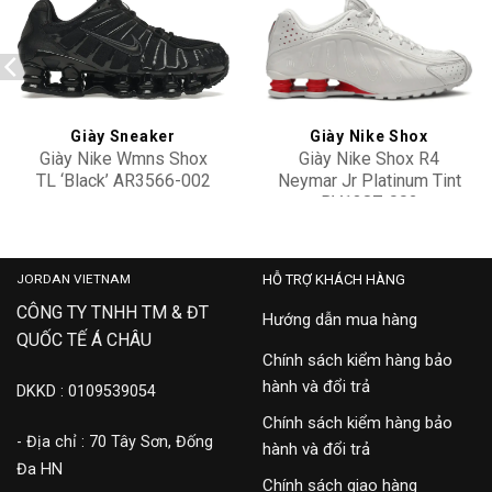
Add to
Add to
wishlist
wishlist
Giày Sneaker
Giày Nike Shox
Giày Nike Wmns Shox
Giày Nike Shox R4
TL ‘Black’ AR3566-002
Neymar Jr Platinum Tint
BV1387-002
4,100,000
13,900,000
JORDAN VIETNAM
HỖ TRỢ KHÁCH HÀNG
CÔNG TY TNHH TM & ĐT
Hướng dẫn mua hàng
QUỐC TẾ Á CHÂU
Chính sách kiểm hàng bảo
hành và đổi trả
DKKD : 0109539054
Chính sách kiểm hàng bảo
- Địa chỉ : 70 Tây Sơn, Đống
hành và đổi trả
Đa HN
Chính sách giao hàng