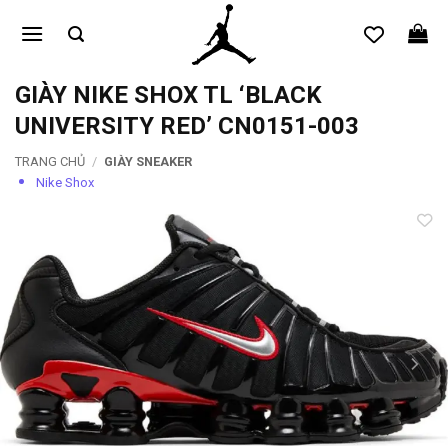
Bỏ
qua
nội
dung
GIÀY NIKE SHOX TL ‘BLACK
UNIVERSITY RED’ CN0151-003
TRANG CHỦ
/
GIÀY SNEAKER
Nike Shox
Add to
wishlist