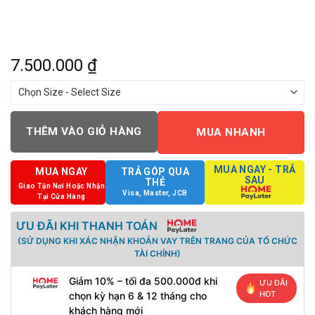
7.500.000
₫
THÊM VÀO GIỎ HÀNG
MUA NHANH
MUA NGAY - TRẢ
MUA NGAY
TRẢ GÓP QUA
SAU
THẺ
Giao Tận Nơi Hoặc Nhận
Visa, Master, JCB
Tại Cửa Hàng
ƯU ĐÃI KHI THANH TOÁN
(SỬ DỤNG KHI XÁC NHẬN KHOẢN VAY TRÊN TRANG CỦA TỔ CHỨC
TÀI CHÍNH)
Giảm 10% – tối đa 500.000đ khi
ƯU ĐÃI
HOT
chọn kỳ hạn 6 & 12 tháng cho
khách hàng mới