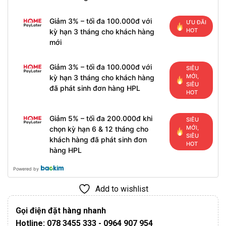
Giảm 3% – tối đa 100.000đ với
ƯU ĐÃI
HOT
kỳ hạn 3 tháng cho khách hàng
mới
Giảm 3% – tối đa 100.000đ với
SIÊU
MỚI,
kỳ hạn 3 tháng cho khách hàng
SIÊU
đã phát sinh đơn hàng HPL
HOT
Giảm 5% – tối đa 200.000đ khi
SIÊU
MỚI,
chọn kỳ hạn 6 & 12 tháng cho
SIÊU
khách hàng đã phát sinh đơn
HOT
hàng HPL
Powered by
Add to wishlist
Gọi điện đặt hàng nhanh
Hotline: 078 3455 333 - 0964 907 954