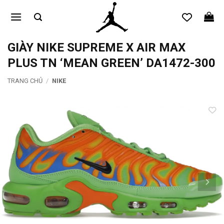
Bỏ
qua
nội
dung
GIÀY NIKE SUPREME X AIR MAX
PLUS TN ‘MEAN GREEN’ DA1472-300
TRANG CHỦ
/
NIKE
Add to
wishlist