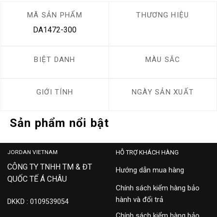
MÃ SẢN PHẨM
THƯƠNG HIỆU
DA1472-300
BIỆT DANH
MÀU SẮC
GIỚI TÍNH
NGÀY SẢN XUẤT
Sản phẩm nổi bật
JORDAN VIETNAM
HỖ TRỢ KHÁCH HÀNG
CÔNG TY TNHH TM & ĐT
Hướng dẫn mua hàng
QUỐC TẾ Á CHÂU
Chính sách kiểm hàng bảo
hành và đổi trả
DKKD : 0109539054
Chính sách kiểm hàng bảo