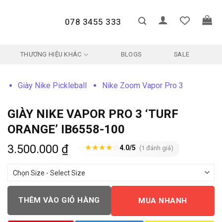
078 3455 333
THƯƠNG HIỆU KHÁC
BLOGS
SALE
Giày Nike Pickleball
Nike Zoom Vapor Pro 3
GIÀY NIKE VAPOR PRO 3 ‘TURF
ORANGE’ IB6558-100
3.500.000
₫
★
★
★
★
☆
4.0/5
(1 đánh giá)
THÊM VÀO GIỎ HÀNG
MUA NHANH