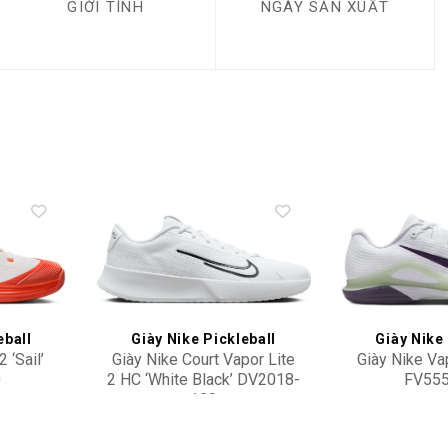
GIỚI TÍNH
NGÀY SẢN XUẤT
Add to
Add to
wishlist
wishlist
eball
Giày Nike Pickleball
Giày Nike 
 ‘Sail’
Giày Nike Court Vapor Lite
Giày Nike Vap
0
2 HC ‘White Black’ DV2018-
FV555
100
2,900,000
4,10