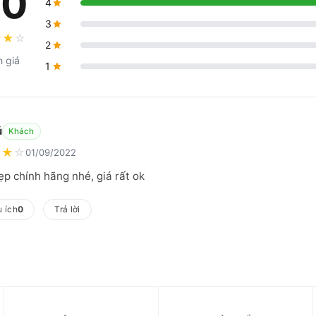
.0
4
3
★
★
☆
2
h giá
1
ú
Khách
★
★
☆
01/09/2022
ẹp chính hãng nhé, giá rất ok
 ích
0
Trả lời