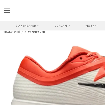
Bỏ
qua
nội
dung
GIÀY SNEAKER
JORDAN
YEEZY
TRANG CHỦ
/
GIÀY SNEAKER