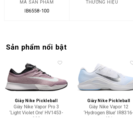
MÃ SẢN PHẨM
THƯƠNG HIỆU
IB6558-100
Sản phẩm nổi bật
Add to
Add 
wishlist
wishl
Giày Nike Pickleball
Giày Nike Pickleball
Giày Nike Vapor Pro 3
Giày Nike Vapor 12
‘Light Violet Ore’ HV1453-
‘Hydrogen Blue’ IR8316
200
401
3,300,000
4,100,000