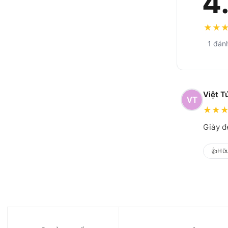
4
★
★
1 đán
Việt T
★
★
Giày đ
👍
Hữu