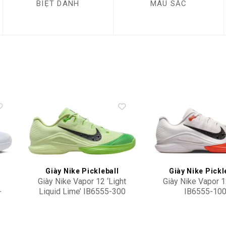
BIỆT DANH
MÀU SẮC
to
Add to
ist
wishlist
Giày Nike Pickleball
Giày Nike Pickl
Giày Nike Vapor 12 ‘Light
Giày Nike Vapor 12
-
Liquid Lime’ IB6555-300
IB6555-10
4,900,000
4,750,000