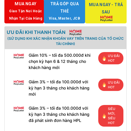
MUA NGAY
TRẢ GÓP QUA
MUA NGAY - TRẢ
THẺ
Giao Tận Nơi Hoặc
SAU
Nhận Tại Cửa Hàng
Visa, Master, JCB
ƯU ĐÃI KHI THANH TOÁN
(SỬ DỤNG KHI XÁC NHẬN KHOẢN VAY TRÊN TRANG CỦA TỔ CHỨC
TÀI CHÍNH)
Giảm 10% – tối đa 500.000đ khi
ƯU ĐÃI
HOT
chọn kỳ hạn 6 & 12 tháng cho
khách hàng mới
Giảm 3% – tối đa 100.000đ với
ƯU ĐÃI
HOT
kỳ hạn 3 tháng cho khách hàng
mới
Giảm 3% – tối đa 100.000đ với
SIÊU
MỚI,
kỳ hạn 3 tháng cho khách hàng
SIÊU
đã phát sinh đơn hàng HPL
HOT