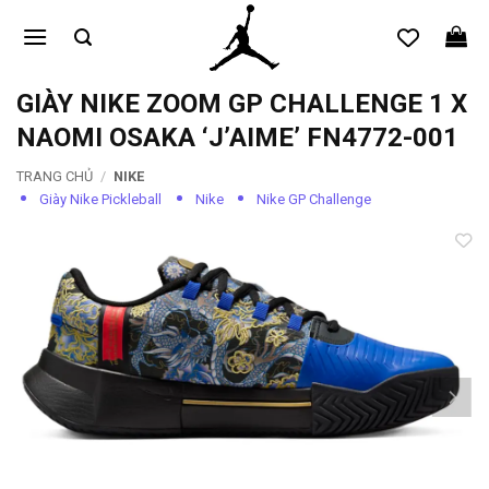
Bỏ
qua
nội
dung
GIÀY NIKE ZOOM GP CHALLENGE 1 X
NAOMI OSAKA ‘J’AIME’ FN4772-001
TRANG CHỦ
/
NIKE
Giày Nike Pickleball
Nike
Nike GP Challenge
Add to
wishlist