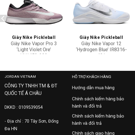
Add to
Add to
wishlist
wishlist
Giày Nike Pickleball
Giày Nike Pickleball
Giày Nike Vapor Pro 3
Giày Nike Vapor 12
‘Light Violet Ore’
‘Hydrogen Blue’ IR8316-
HV1453-200
401
3,300,000
4,100,000
JORDAN VIETNAM
HỖ TRỢ KHÁCH HÀNG
CÔNG TY TNHH TM & ĐT
Hướng dẫn mua hàng
QUỐC TẾ Á CHÂU
Chính sách kiểm hàng bảo
hành và đổi trả
DKKD : 0109539054
Chính sách kiểm hàng bảo
- Địa chỉ : 70 Tây Sơn, Đống
hành và đổi trả
Đa HN
Chính sách giao hàng