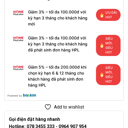
Giảm 3% – tối đa 100.000đ với
ƯU ĐÃI
HOT
kỳ hạn 3 tháng cho khách hàng
mới
Giảm 3% – tối đa 100.000đ với
SIÊU
MỚI,
kỳ hạn 3 tháng cho khách hàng
SIÊU
đã phát sinh đơn hàng HPL
HOT
Giảm 5% – tối đa 200.000đ khi
SIÊU
MỚI,
chọn kỳ hạn 6 & 12 tháng cho
SIÊU
khách hàng đã phát sinh đơn
HOT
hàng HPL
Powered by
Add to wishlist
Gọi điện đặt hàng nhanh
Hotline: 078 3455 333 - 0964 907 954