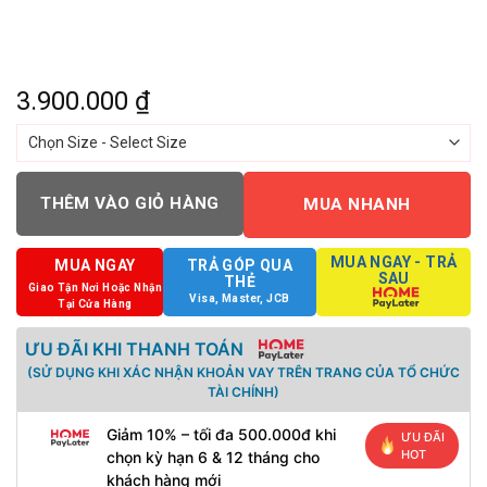
3.900.000
₫
THÊM VÀO GIỎ HÀNG
MUA NHANH
MUA NGAY - TRẢ
MUA NGAY
TRẢ GÓP QUA
SAU
THẺ
Giao Tận Nơi Hoặc Nhận
Visa, Master, JCB
Tại Cửa Hàng
ƯU ĐÃI KHI THANH TOÁN
(SỬ DỤNG KHI XÁC NHẬN KHOẢN VAY TRÊN TRANG CỦA TỔ CHỨC
TÀI CHÍNH)
Giảm 10% – tối đa 500.000đ khi
ƯU ĐÃI
HOT
chọn kỳ hạn 6 & 12 tháng cho
khách hàng mới