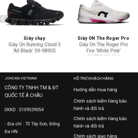
Add to
Add to
wishlist
wishlist
Giày chạy
Giày ON The Roger Pro
Giày On Running Cloud 5
Giày On The Roger Pro
‘All Black’ 59-98905
Fire ‘White Pink’
3MF30102626
4,100,000
5,100,000
JORDAN VIETNAM
HỖ TRỢ KHÁCH HÀNG
CÔNG TY TNHH TM & ĐT
Hướng dẫn mua hàng
QUỐC TẾ Á CHÂU
Chính sách kiểm hàng bảo
hành và đổi trả
DKKD : 0109539054
Chính sách kiểm hàng bảo
- Địa chỉ : 70 Tây Sơn, Đống
hành và đổi trả
Đa HN
Chính sách giao hàng