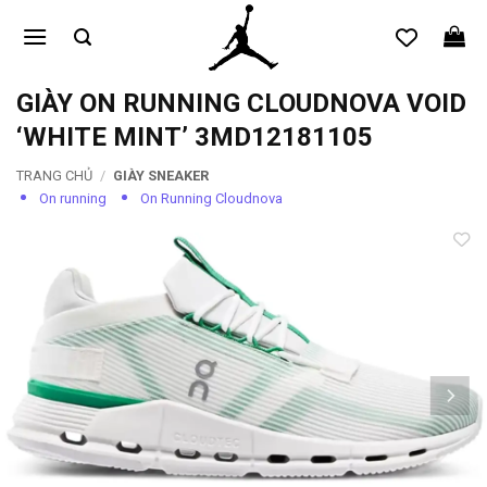
Bỏ
qua
nội
dung
GIÀY ON RUNNING CLOUDNOVA VOID
‘WHITE MINT’ 3MD12181105
TRANG CHỦ
/
GIÀY SNEAKER
On running
On Running Cloudnova
Add to
wishlist