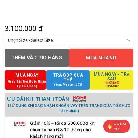
3.100.000
₫
THÊM VÀO GIỎ HÀNG
MUA NHANH
MUA NGAY - TRẢ
MUA NGAY
TRẢ GÓP QUA
SAU
THẺ
Giao Tận Nơi Hoặc Nhận
Visa, Master, JCB
Tại Cửa Hàng
ƯU ĐÃI KHI THANH TOÁN
(SỬ DỤNG KHI XÁC NHẬN KHOẢN VAY TRÊN TRANG CỦA TỔ CHỨC
TÀI CHÍNH)
Giảm 10% – tối đa 500.000đ khi
ƯU ĐÃI
HOT
chọn kỳ hạn 6 & 12 tháng cho
khách hàng mới