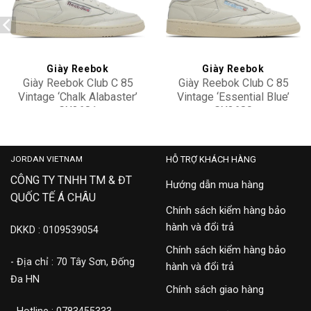
Add to
Add to
wishlist
wishlist
Giày Reebok
Giày Reebok
Giày Reebok Club C 85
Giày Reebok Club C 85
Vintage ‘Chalk Alabaster’
Vintage ‘Essential Blue’
GX3681
GX3680
2,500,000
2,500,000
JORDAN VIETNAM
HỖ TRỢ KHÁCH HÀNG
CÔNG TY TNHH TM & ĐT
Hướng dẫn mua hàng
QUỐC TẾ Á CHÂU
Chính sách kiểm hàng bảo
hành và đổi trả
DKKD : 0109539054
Chính sách kiểm hàng bảo
- Địa chỉ : 70 Tây Sơn, Đống
hành và đổi trả
Đa HN
Chính sách giao hàng