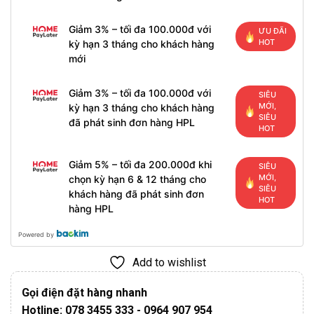
Giảm 3% – tối đa 100.000đ với
ƯU ĐÃI
HOT
kỳ hạn 3 tháng cho khách hàng
mới
Giảm 3% – tối đa 100.000đ với
SIÊU
MỚI,
kỳ hạn 3 tháng cho khách hàng
SIÊU
đã phát sinh đơn hàng HPL
HOT
Giảm 5% – tối đa 200.000đ khi
SIÊU
MỚI,
chọn kỳ hạn 6 & 12 tháng cho
SIÊU
khách hàng đã phát sinh đơn
HOT
hàng HPL
Powered by
Add to wishlist
Gọi điện đặt hàng nhanh
Hotline: 078 3455 333 - 0964 907 954