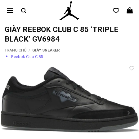
Bỏ
qua
nội
dung
GIÀY REEBOK CLUB C 85 ‘TRIPLE
BLACK’ GV6984
TRANG CHỦ
/
GIÀY SNEAKER
Reebok Club C 85
Add to
wishlist