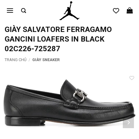
Bỏ
qua
nội
dung
GIÀY SALVATORE FERRAGAMO
GANCINI LOAFERS IN BLACK
02C226-725287
TRANG CHỦ
/
GIÀY SNEAKER
Add to
wishlist