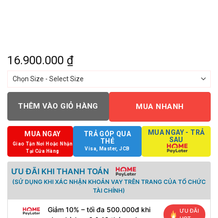
16.900.000
₫
THÊM VÀO GIỎ HÀNG
MUA NHANH
MUA NGAY - TRẢ
MUA NGAY
TRẢ GÓP QUA
SAU
THẺ
Giao Tận Nơi Hoặc Nhận
Visa, Master, JCB
Tại Cửa Hàng
ƯU ĐÃI KHI THANH TOÁN
(SỬ DỤNG KHI XÁC NHẬN KHOẢN VAY TRÊN TRANG CỦA TỔ CHỨC
TÀI CHÍNH)
Giảm 10% – tối đa 500.000đ khi
ƯU ĐÃI