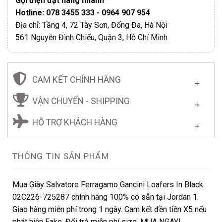
Gọi điện đặt hàng nhanh
Hotline: 078 3455 333 - 0964 907 954
Địa chỉ: Tầng 4, 72 Tây Sơn, Đống Đa, Hà Nội
561 Nguyễn Đình Chiểu, Quận 3, Hồ Chí Minh
CAM KẾT CHÍNH HÃNG
VẬN CHUYỂN - SHIPPING
HỖ TRỢ KHÁCH HÀNG
THÔNG TIN SẢN PHẨM
Mua Giày Salvatore Ferragamo Gancini Loafers In Black
02C226-725287 chính hãng 100% có sẵn tại Jordan 1.
Giao hàng miễn phí trong 1 ngày. Cam kết đền tiền X5 nếu
phát hiện Fake. Đổi trả miễn phí size. MUA NGAY!