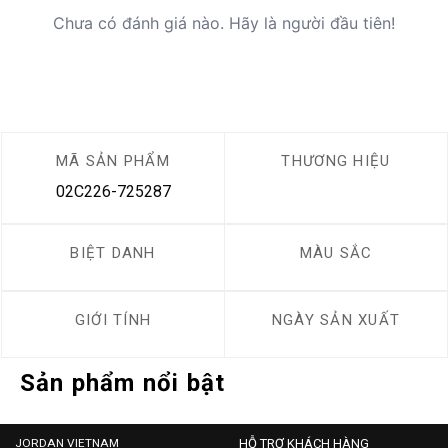
Chưa có đánh giá nào. Hãy là người đầu tiên!
MÃ SẢN PHẨM
THƯƠNG HIỆU
02C226-725287
BIỆT DANH
MÀU SẮC
GIỚI TÍNH
NGÀY SẢN XUẤT
Sản phẩm nổi bật
JORDAN VIETNAM
HỖ TRỢ KHÁCH HÀNG