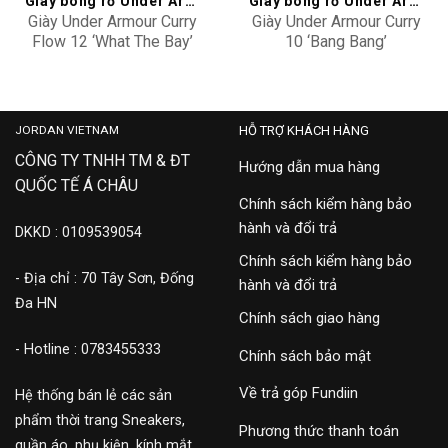
Giày bóng rổ Under Armour
Giày bóng rổ Under Armour
Giày Under Armour Curry
Giày Under Armour Curry
Flow 12 ‘What The Bay’
10 ‘Bang Bang’
6006146-453
3026272-700
3,900,000
3,500,000
JORDAN VIETNAM
HỖ TRỢ KHÁCH HÀNG
CÔNG TY TNHH TM & ĐT
Hướng dẫn mua hàng
QUỐC TẾ Á CHÂU
Chính sách kiểm hàng bảo
hành và đổi trả
DKKD : 0109539054
Chính sách kiểm hàng bảo
- Địa chỉ : 70 Tây Sơn, Đống
hành và đổi trả
Đa HN
Chính sách giao hàng
- Hotline : 0783455333
Chính sách bảo mật
Về trả góp Fundiin
Hệ thống bán lẻ các sản
phẩm thời trang Sneakers,
Phương thức thanh toán
quần áo, phụ kiện, kính mắt,