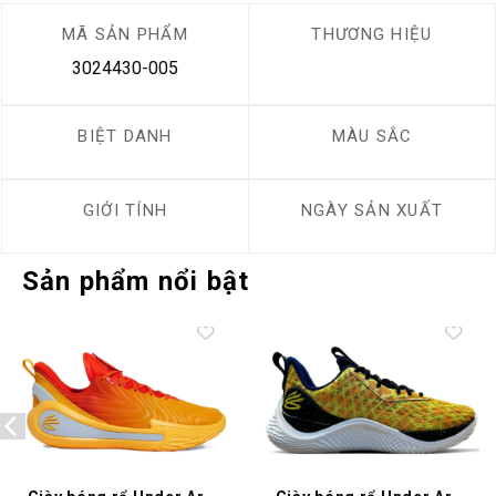
MÃ SẢN PHẨM
THƯƠNG HIỆU
3024430-005
BIỆT DANH
MÀU SẮC
GIỚI TÍNH
NGÀY SẢN XUẤT
Sản phẩm nổi bật
Add to
Add to
wishlist
wishlist