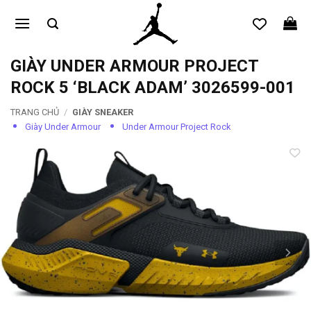
Bỏ
qua
nội
dung
GIÀY UNDER ARMOUR PROJECT
ROCK 5 ‘BLACK ADAM’ 3026599-001
TRANG CHỦ
/
GIÀY SNEAKER
Giày Under Armour
Under Armour Project Rock
Add to
wishlist