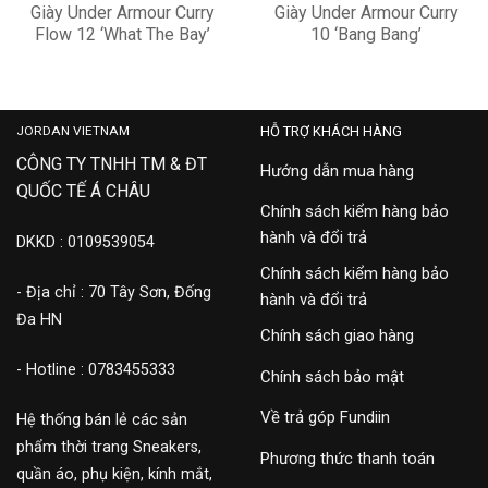
Giày Under Armour Curry
Giày Under Armour Curry
Flow 12 ‘What The Bay’
10 ‘Bang Bang’
6006146-453
3026272-700
3,900,000
3,500,000
JORDAN VIETNAM
HỖ TRỢ KHÁCH HÀNG
CÔNG TY TNHH TM & ĐT
Hướng dẫn mua hàng
QUỐC TẾ Á CHÂU
Chính sách kiểm hàng bảo
hành và đổi trả
DKKD : 0109539054
Chính sách kiểm hàng bảo
- Địa chỉ : 70 Tây Sơn, Đống
hành và đổi trả
Đa HN
Chính sách giao hàng
- Hotline : 0783455333
Chính sách bảo mật
Về trả góp Fundiin
Hệ thống bán lẻ các sản
phẩm thời trang Sneakers,
Phương thức thanh toán
quần áo, phụ kiện, kính mắt,