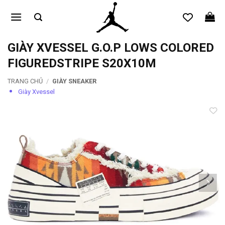
Bỏ
qua
nội
dung
GIÀY XVESSEL G.O.P LOWS COLORED
FIGUREDSTRIPE S20X10M
TRANG CHỦ
/
GIÀY SNEAKER
Giày Xvessel
Add to
wishlist