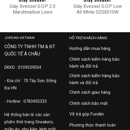
Giày Sneaker
Giày Sneaker
Giày Xvessel G.O.P 2.0
Giày Xvessel G.O.P Low
Marshmallow Lows
All White S20X010W
‘Black’ S22X42B
8,500,000
7,500,000
JORDAN VIETNAM
HỖ TRỢ KHÁCH HÀNG
CÔNG TY TNHH TM & ĐT
Hướng dẫn mua hàng
QUỐC TẾ Á CHÂU
Chính sách kiểm hàng bảo
hành và đổi trả
DKKD : 0109539054
Chính sách kiểm hàng bảo
- Địa chỉ : 70 Tây Sơn, Đống
hành và đổi trả
Đa HN
Chính sách giao hàng
- Hotline : 0783455333
Chính sách bảo mật
Về trả góp Fundiin
Hệ thống bán lẻ các sản
phẩm thời trang Sneakers,
Phương thức thanh toán
quần áo, phụ kiện, kính mắt,