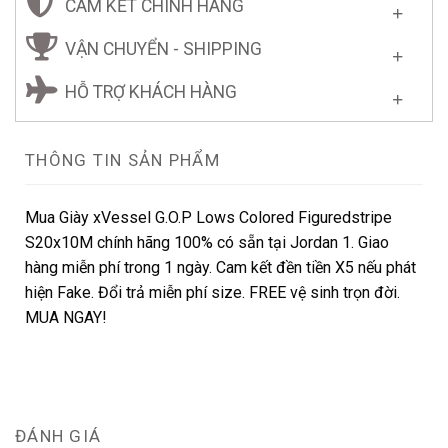
CAM KẾT CHÍNH HÃNG
VẬN CHUYỂN - SHIPPING
HỖ TRỢ KHÁCH HÀNG
THÔNG TIN SẢN PHẨM
Mua Giày xVessel G.O.P Lows Colored Figuredstripe
S20x10M chính hãng 100% có sẵn tại Jordan 1. Giao
hàng miễn phí trong 1 ngày. Cam kết đền tiền X5 nếu phát
hiện Fake. Đổi trả miễn phí size. FREE vệ sinh trọn đời.
MUA NGAY!
ĐÁNH GIÁ