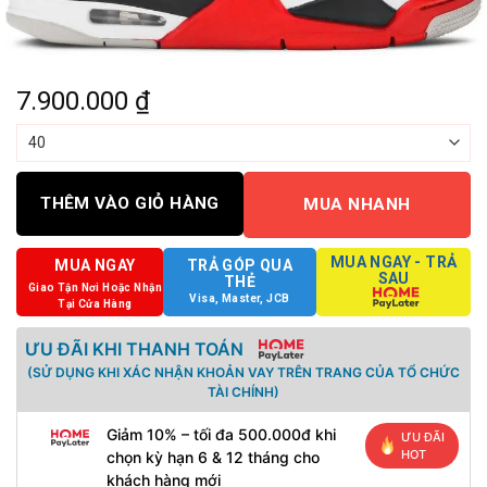
7.900.000
₫
THÊM VÀO GIỎ HÀNG
MUA NHANH
MUA NGAY - TRẢ
MUA NGAY
TRẢ GÓP QUA
SAU
THẺ
Giao Tận Nơi Hoặc Nhận
Visa, Master, JCB
Tại Cửa Hàng
ƯU ĐÃI KHI THANH TOÁN
(SỬ DỤNG KHI XÁC NHẬN KHOẢN VAY TRÊN TRANG CỦA TỔ CHỨC
TÀI CHÍNH)
Giảm 10% – tối đa 500.000đ khi
ƯU ĐÃI
HOT
chọn kỳ hạn 6 & 12 tháng cho
khách hàng mới