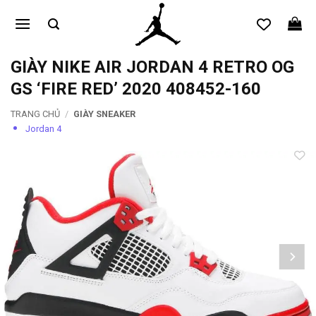
Bỏ
qua
nội
dung
GIÀY NIKE AIR JORDAN 4 RETRO OG
GS ‘FIRE RED’ 2020 408452-160
TRANG CHỦ
/
GIÀY SNEAKER
Jordan 4
Add to
wishlist