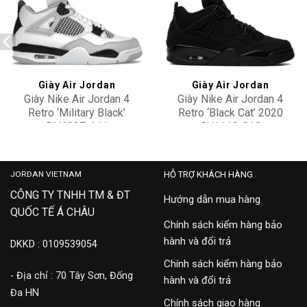
Add to
Add to
wishlist
wishlist
Giày Air Jordan
Giày Air Jordan
Giày Nike Air Jordan 4
Giày Nike Air Jordan 4
Retro ‘Military Black’
Retro ‘Black Cat’ 2020
DH6927-111
CU1110-010
12,900,000
25,900,000
JORDAN VIETNAM
HỖ TRỢ KHÁCH HÀNG
CÔNG TY TNHH TM & ĐT
Hướng dẫn mua hàng
QUỐC TẾ Á CHÂU
Chính sách kiểm hàng bảo
hành và đổi trả
DKKD : 0109539054
Chính sách kiểm hàng bảo
- Địa chỉ : 70 Tây Sơn, Đống
hành và đổi trả
Đa HN
Chính sách giao hàng