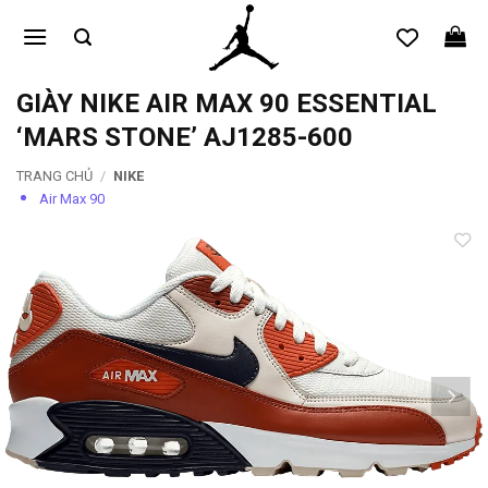
Bỏ
qua
nội
dung
GIÀY NIKE AIR MAX 90 ESSENTIAL
‘MARS STONE’ AJ1285-600
TRANG CHỦ
/
NIKE
Air Max 90
Add to
wishlist