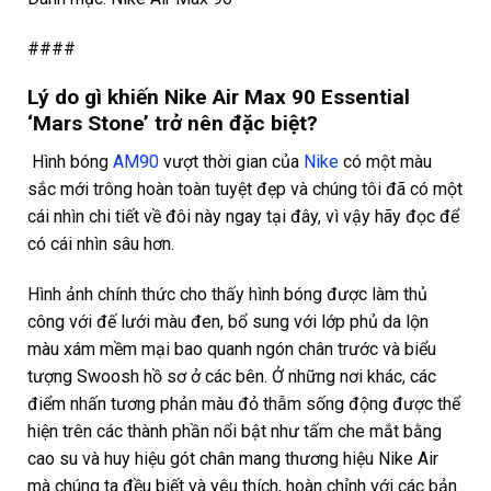
####
Lý do gì khiến
Nike Air Max 90 Essential
‘Mars Stone’
trở nên đặc biệt?
Hình
bóng
AM90
vượt thời gian của
Nike
có một màu
sắc mới trông hoàn toàn tuyệt đẹp và chúng tôi đã có một
cái nhìn chi tiết về đôi này ngay tại đây, vì vậy hãy đọc để
có cái nhìn sâu hơn.
Hình ảnh chính thức cho thấy hình bóng được làm thủ
công với đế lưới màu đen, bổ sung với lớp phủ da lộn
màu xám mềm mại bao quanh ngón chân trước và biểu
tượng Swoosh hồ sơ ở các bên. Ở những nơi khác, các
điểm nhấn tương phản màu đỏ thẫm sống động được thể
hiện trên các thành phần nổi bật như tấm che mắt bằng
cao su và huy hiệu gót chân mang thương hiệu Nike Air
mà chúng ta đều biết và yêu thích, hoàn chỉnh với các bản