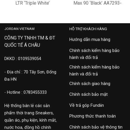
LTR ‘Triple White’
Max 90 ‘Black’ AA7293-
CZ5594-100
001
4,500,000
19,900,000
JORDAN VIETNAM
HỖ TRỢ KHÁCH HÀNG
CÔNG TY TNHH TM & ĐT
Hướng dẫn mua hàng
QUỐC TẾ Á CHÂU
Chính sách kiểm hàng bảo
hành và đổi trả
DKKD : 0109539054
Chính sách kiểm hàng bảo
- Địa chỉ : 70 Tây Sơn, Đống
hành và đổi trả
Đa HN
Chính sách giao hàng
- Hotline : 0783455333
Chính sách bảo mật
Về trả góp Fundiin
Hệ thống bán lẻ các sản
phẩm thời trang Sneakers,
Phương thức thanh toán
quần áo, phụ kiện, kính mắt,
Chính sách bảo vệ thông tin
nước hoa, đồng hồ chính