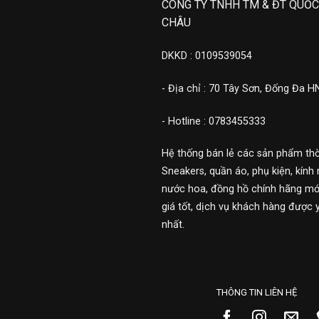
CÔNG TY TNHH TM & ĐT QUỐC
CHÂU
DKKD : 0109539054
- Địa chỉ : 70 Tây Sơn, Đống Đa H
- Hotline : 0783455333
Hệ thống bán lẻ các sản phẩm thờ
Sneakers, quần áo, phụ kiện, kính 
nước hoa, đồng hồ chính hãng mới
giá tốt, dịch vụ khách hàng được 
nhất.
THÔNG TIN LIÊN HỆ