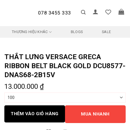
078 3455 333
THƯƠNG HIỆU KHÁC
BLOGS
SALE
THẮT LƯNG VERSACE GRECA
RIBBON BELT BLACK GOLD DCU8577-
DNAS68-2B15V
13.000.000
₫
THÊM VÀO GIỎ HÀNG
MUA NHANH