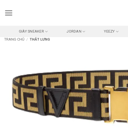
Bỏ
qua
nội
dung
GIÀY SNEAKER
JORDAN
YEEZY
TRANG CHỦ
/
THẮT LƯNG