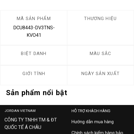
MÃ SẢN PHẨM
THƯƠNG HIỆU
DCU8443-DV3TNS-
KVO41
BIỆT DANH
MÀU SẮC
GIỚI TÍNH
NGÀY SẢN XUẤT
Sản phẩm nổi bật
JORDAN VIETNAM
HỖ TRỢ KHÁCH HÀNG
CÔNG TY TNHH TM & ĐT
Hướng dẫn mua hàng
QUỐC TẾ Á CHÂU
Chính sách kiểm hàng bảo