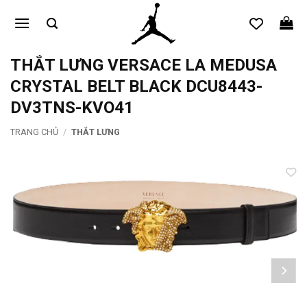
Bỏ
qua
nội
dung
THẮT LƯNG VERSACE LA MEDUSA
CRYSTAL BELT BLACK DCU8443-
DV3TNS-KVO41
TRANG CHỦ
/
THẮT LƯNG
Add to
wishlist